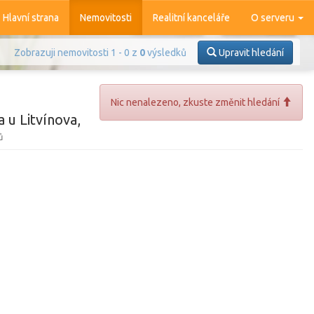
Hlavní strana
Nemovitosti
Realitní kanceláře
O serveru
Zobrazuji nemovitosti 1 - 0 z
0
výsledků
Upravit hledání
Nic nenalezeno, zkuste změnit hledání
 u Litvínova,
ů
Prodej
Pronájem
azit
4 373
nemovitostí