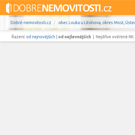
Dobré-nemovitosti.cz
obec Louka u Litvínova, okres Most, Ústec
Řazení:
od nejnovějších
|
od nejlevnějších
| Nejdříve ověřené RK
Vše
Byty
Domy
Pozemky
Lokalita
obec Louka u Litvínova
,
okres
Lokalita
Cena