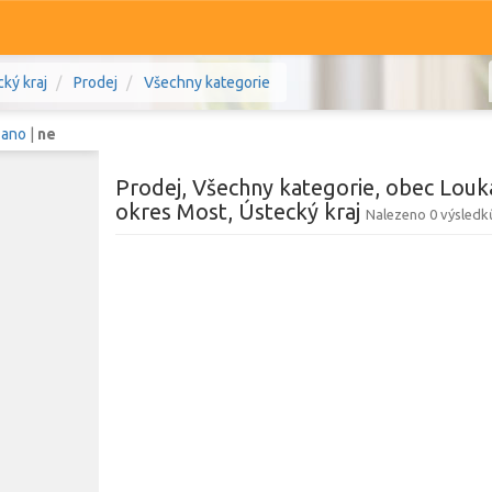
ký kraj
Prodej
Všechny kategorie
:
ano
|
ne
Prodej, Všechny kategorie, obec Louka
okres Most, Ústecký kraj
Nalezeno 0 výsledk
Komerční
Ostatní
 Most, Ústecký kraj
Prodej i pronájem
Zobr