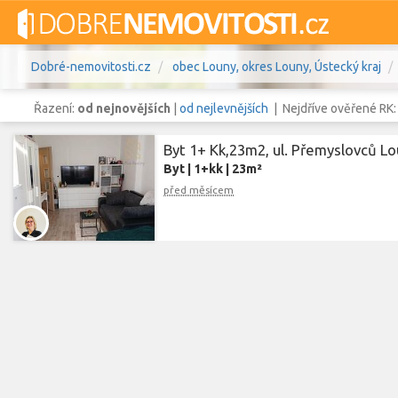
Dobré-nemovitosti.cz
obec Louny, okres Louny, Ústecký kraj
Řazení:
od nejnovějších
|
od nejlevnějších
| Nejdříve ověřené RK
Byt 1+ Kk,23m2, ul. Přemyslovců L
Byt
|
1+kk
|
23m²
Vše
Byty
Domy
Pozemky
před měsícem
Lokalita
obec Louny
,
okres Louny, Ústeck
Lokalita
Cena