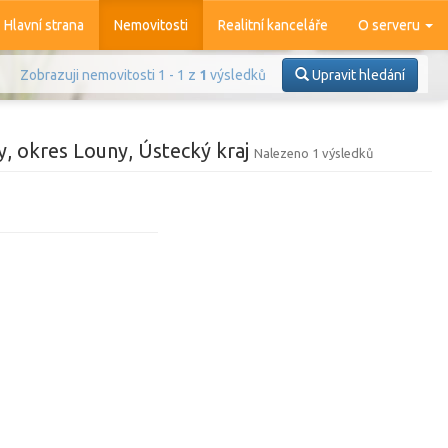
Hlavní strana
Nemovitosti
Realitní kanceláře
O serveru
Zobrazuji nemovitosti 1 - 1 z
1
výsledků
Upravit hledání
y, okres Louny, Ústecký kraj
Nalezeno 1 výsledků
Prodej
Pronájem
azit
4 368
nemovitostí