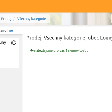
Prodej
Všechny kategorie
:
ano
|
ne
Prodej, Všechny kategorie, obec Loun
ouny
nalezli jsme pro vás 1 nemovitostí .
Komerční
Ostatní
ý kraj
Prodej i pronájem
Zobr