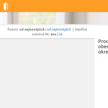
Dobré-nemovitosti.cz
obec Městečko Trnávka, okres Svitavy, Pa
Řazení:
od nejnovějších
|
od nejlevnějších
| Nejdříve
ověřené RK:
ano
|
ne
Prod
obec
okre
Vše
Byty
Domy
Pozemky
Lokalita
Lokalita
obec Městečko Trnávka
,
okres Svitavy, Pardubický kraj
Cena