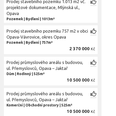
Prodej stavebního pozemku 1.013 m2 vč.
projektové dokumentace, Mlýnská ul.,
Opava
Pozemek
|
Bydlení
|
1013m²
Prodej stavebního pozemku 757 m2 v obci
Opava-Vávrovice, okres Opava
Pozemek
|
Bydlení
|
757m²
2 370 000
Kč
Prodej průmyslového areálu s budovou,
ul. Přemyslovců, Opava – Jaktař
Dům
|
Rodinný
|
525m²
10 500 000
Kč
Prodej průmyslového areálu s budovou,
ul. Přemyslovců, Opava – Jaktař
Komerční
|
Obchodní prostory
|
525m²
10 500 000
Kč