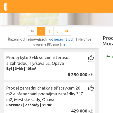
Dobré-nemovitosti.cz
obec Opava, okres Opava, Moravskoslezs
1
2
3
Prod
Řazení:
od nejnovějších
|
od nejlevnějších
| Nejdříve
Mora
ověřené RK:
ano
|
ne
Vše
Byty
Domy
Pozemky
n
Prodej bytu 3+kk se zimní terasou
a zahradou, Tyršova ul., Opava
Byt
|
3+kk
|
105m²
Lokalita
Lokalita
8 250 000
Kč
obec Opava
,
okres Opava, Moravskoslezský kraj
Cena
Prodej zahradní chatky s přístavkem 20
m2 a přenechání podnájmu zahrádky 317
m2, Městské sady, Opava
Pozemek
|
Zahrady
|
317m²
429 000
Kč