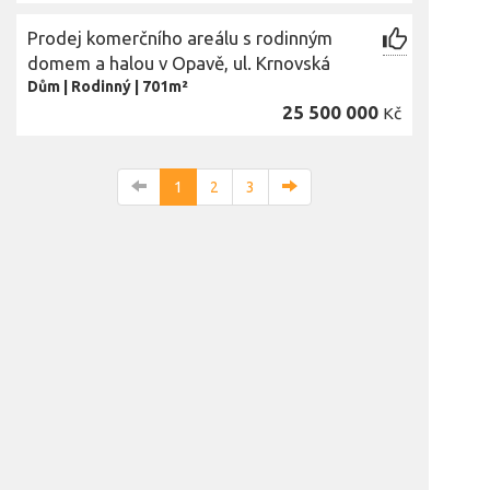
Prodej komerčního areálu s rodinným
domem a halou v Opavě, ul. Krnovská
Dům
|
Rodinný
|
701m²
25 500 000
Kč
1
2
3