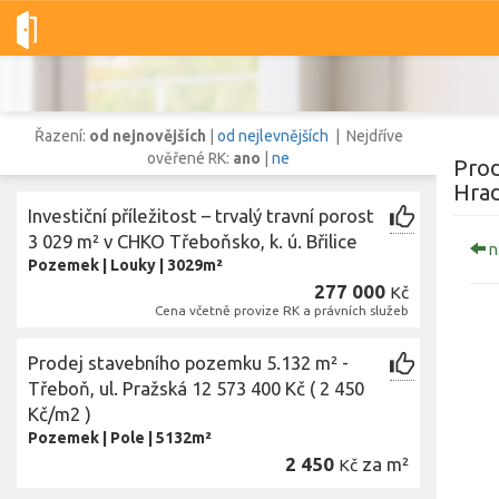
Dobré-nemovitosti.cz
obec Třeboň, okres Jindřichův Hradec, Ji
Řazení:
od nejnovějších
|
od nejlevnějších
| Nejdříve
ověřené RK:
ano
|
ne
Prod
Hrad
Investiční příležitost – trvalý travní porost
Vše
Byty
Domy
Pozemky
3 029 m² v CHKO Třeboňsko, k. ú. Břilice
n
Pozemek
|
Louky
|
3029m²
277 000
Kč
Lokalita
Cena včetně provize RK a právních služeb
Lokalita
obec Třeboň
,
okres Jindřichův Hradec, Jihočeský kraj
Prodej stavebního pozemku 5.132 m² -
Cena
Třeboň, ul. Pražská 12 573 400 Kč ( 2 450
Kč/m2 )
Pozemek
|
Pole
|
5132m²
2 450
za m²
Kč