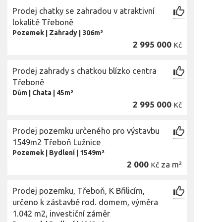
Prodej chatky se zahradou v atraktivní
lokalitě Třeboně
Pozemek
|
Zahrady
|
306m²
2 995 000
Kč
Prodej zahrady s chatkou blízko centra
Třeboně
Dům
|
Chata
|
45m²
2 995 000
Kč
Prodej pozemku určeného pro výstavbu
1549m2 Třeboň Lužnice
Pozemek
|
Bydlení
|
1549m²
2 000
za m²
Kč
Prodej pozemku, Třeboň, K Břilicím,
určeno k zástavbě rod. domem, výměra
1.042 m2, investiční záměr