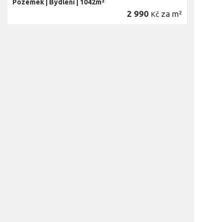
Pozemek
|
Bydlení
|
1042m²
2 990
za m²
Kč