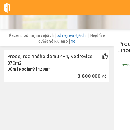
Dobré-nemovitosti.cz
obec Vedrovice, okres Znojmo, Jihomorav
Řazení:
od nejnovějších
|
od nejlevnějších
| Nejdříve
ověřené RK:
ano
|
ne
Prod
Jiho
Prodej rodinného domu 4+1, Vedrovice,
Vše
Byty
Domy
Pozemky
870m2
n
Dům
|
Rodinný
|
120m²
3 800 000
Kč
Lokalita
Lokalita
obec Vedrovice
,
okres Znojmo, Jihomoravský kraj
Cena