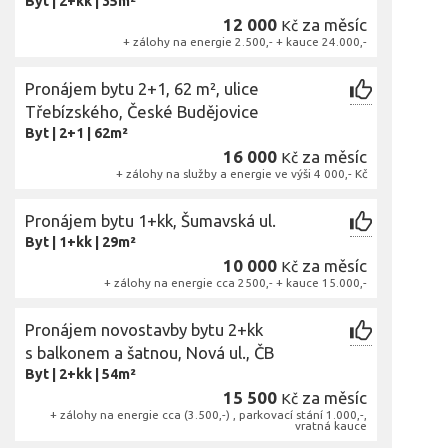
Byt
|
2+kk
|
35m²
12 000
za měsíc
Kč
+ zálohy na energie 2.500,- + kauce 24.000,-
Pronájem bytu 2+1, 62 m², ulice
Třebízského, České Budějovice
Byt
|
2+1
|
62m²
16 000
za měsíc
Kč
+ zálohy na služby a energie ve výši 4 000,- Kč
Pronájem bytu 1+kk, Šumavská ul.
Byt
|
1+kk
|
29m²
10 000
za měsíc
Kč
+ zálohy na energie cca 2500,- + kauce 15.000,-
Pronájem novostavby bytu 2+kk
s balkonem a šatnou, Nová ul., ČB
Byt
|
2+kk
|
54m²
15 500
za měsíc
Kč
+ zálohy na energie cca (3.500,-) , parkovací stání 1.000,-,
vratná kauce