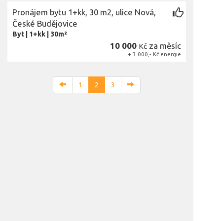
Pronájem bytu 1+kk, 30 m2, ulice Nová,
České Budějovice
Byt
|
1+kk
|
30m²
10 000
za měsíc
Kč
+ 3 000,- Kč energie
1
2
3