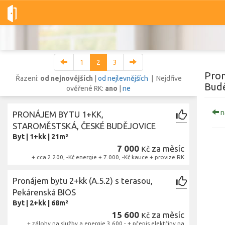
Dobré-nemovitosti.cz
obec České Budějovice, okres České Budě
1
2
3
Pron
Řazení:
od nejnovějších
|
od nejlevnějších
| Nejdříve
Budě
ověřené RK:
ano
|
ne
Vše
Byty
Domy
Pozemky
n
PRONÁJEM BYTU 1+KK,
STAROMĚSTSKÁ, ČESKÉ BUDĚJOVICE
Byt
|
1+kk
|
21m²
Lokalita
Lokalita
7 000
za měsíc
Kč
obec České Budějovice
,
okres České Budějovice, Jihočeský kraj
+ cca 2.200, -Kč energie + 7.000, -Kč kauce + provize RK
Cena
Pronájem bytu 2+kk (A.5.2) s terasou,
Pekárenská BIOS
Byt
|
2+kk
|
68m²
Z
15 600
za měsíc
Kč
+ zálohy na služby a energie 3.600,- + přepis elektřiny na