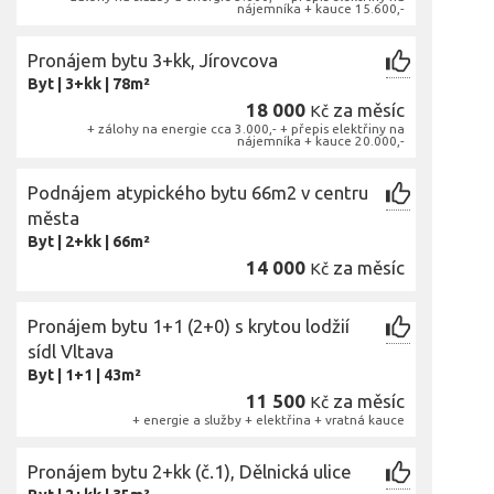
nájemníka + kauce 15.600,-
Pronájem bytu 3+kk, Jírovcova
Byt
|
3+kk
|
78m²
18 000
za měsíc
Kč
+ zálohy na energie cca 3.000,- + přepis elektřiny na
nájemníka + kauce 20.000,-
Podnájem atypického bytu 66m2 v centru
města
Byt
|
2+kk
|
66m²
14 000
za měsíc
Kč
Pronájem bytu 1+1 (2+0) s krytou lodžií
sídl Vltava
Byt
|
1+1
|
43m²
11 500
za měsíc
Kč
+ energie a služby + elektřina + vratná kauce
Pronájem bytu 2+kk (č.1), Dělnická ulice