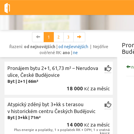
Dobré-nemovitosti.cz
obec České Budějovice, okres České Budě
1
2
3
Pron
Řazení:
od nejnovějších
|
od nejlevnějších
| Nejdříve
Budě
ověřené RK:
ano
|
ne
Vše
Byty
Domy
Pozemky
n
Pronájem bytu 2+1, 61,73 m² – Nerudova
ulice, České Budějovice
Byt
|
2+1
|
66m²
Lokalita
Lokalita
18 000
za měsíc
Kč
obec České Budějovice
,
okres České Budějovice, Jihočeský kraj
Cena
Atypický zděný byt 3+kk s terasou
v historickém centru Českých Budějovic
Byt
|
3+kk
|
71m²
14 000
za měsíc
Kč
Z
Plus energie a poplatky, 1 x poplatek RK + DPH, 1 x vratná
kauce