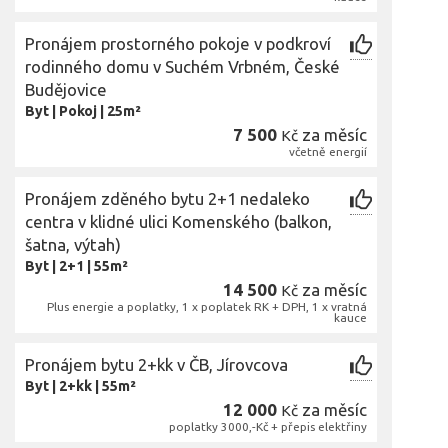
Pronájem prostorného pokoje v podkroví
rodinného domu v Suchém Vrbném, České
Budějovice
Byt
|
Pokoj
|
25m²
7 500
za měsíc
Kč
včetně energií
Pronájem zděného bytu 2+1 nedaleko
centra v klidné ulici Komenského (balkon,
šatna, výtah)
Byt
|
2+1
|
55m²
14 500
za měsíc
Kč
Plus energie a poplatky, 1 x poplatek RK + DPH, 1 x vratná
kauce
Pronájem bytu 2+kk v ČB, Jírovcova
Byt
|
2+kk
|
55m²
12 000
za měsíc
Kč
poplatky 3000,-Kč + přepis elektřiny