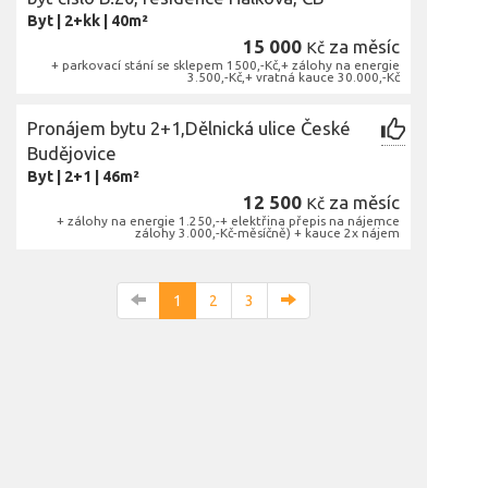
Byt
|
2+kk
|
40m²
15 000
za měsíc
Kč
+ parkovací stání se sklepem 1500,-Kč,+ zálohy na energie
3.500,-Kč,+ vratná kauce 30.000,-Kč
Pronájem bytu 2+1,Dělnická ulice České
Budějovice
Byt
|
2+1
|
46m²
12 500
za měsíc
Kč
+ zálohy na energie 1.250,-+ elektřina přepis na nájemce
zálohy 3.000,-Kč-měsíčně) + kauce 2x nájem
1
2
3