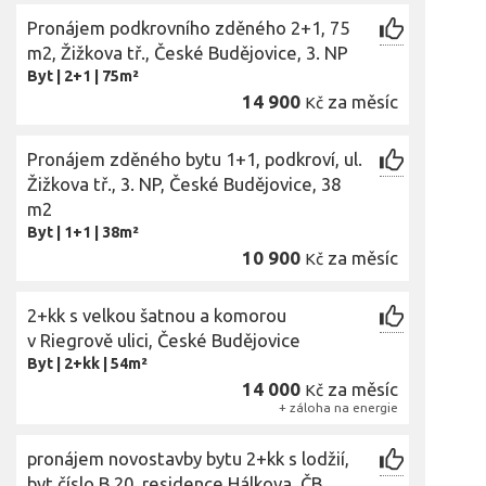
Pronájem podkrovního zděného 2+1, 75
m2, Žižkova tř., České Budějovice, 3. NP
Byt
|
2+1
|
75m²
14 900
za měsíc
Kč
Pronájem zděného bytu 1+1, podkroví, ul.
Žižkova tř., 3. NP, České Budějovice, 38
m2
Byt
|
1+1
|
38m²
10 900
za měsíc
Kč
2+kk s velkou šatnou a komorou
v Riegrově ulici, České Budějovice
Byt
|
2+kk
|
54m²
14 000
za měsíc
Kč
+ záloha na energie
pronájem novostavby bytu 2+kk s lodžií,
byt číslo B.20, residence Hálkova, ČB