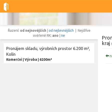
Dobré-nemovitosti.cz
obec Kolín, okres Kolín, Středočeský kraj
Řazení:
od nejnovějších
|
od nejlevnějších
| Nejdříve
ověřené RK:
ano
|
ne
Pron
kraj
Pronájem skladu, výrobních prostor 6.200 m²,
Vše
Byty
Domy
Pozemky
Kolín
n
Komerční
|
Výroba
|
6200m²
Lokalita
Lokalita
obec Kolín
,
okres Kolín, Středočeský kraj
Cena
Zobr