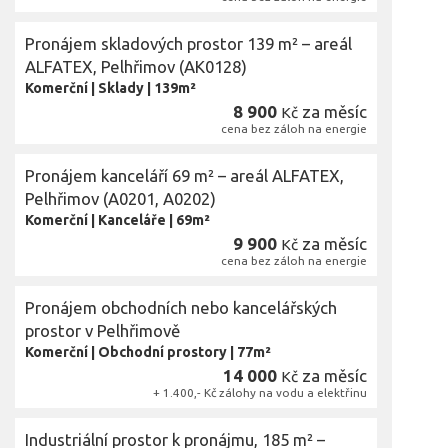
Pronájem skladových prostor 139 m² – areál
ALFATEX, Pelhřimov (AK0128)
Komerční
|
Sklady
|
139m²
8 900
za měsíc
Kč
cena bez záloh na energie
Pronájem kanceláří 69 m² – areál ALFATEX,
Pelhřimov (A0201, A0202)
Komerční
|
Kanceláře
|
69m²
9 900
za měsíc
Kč
cena bez záloh na energie
Pronájem obchodních nebo kancelářských
prostor v Pelhřimově
Komerční
|
Obchodní prostory
|
77m²
14 000
za měsíc
Kč
+ 1.400,- Kč zálohy na vodu a elektřinu
Industriální prostor k pronájmu, 185 m² –