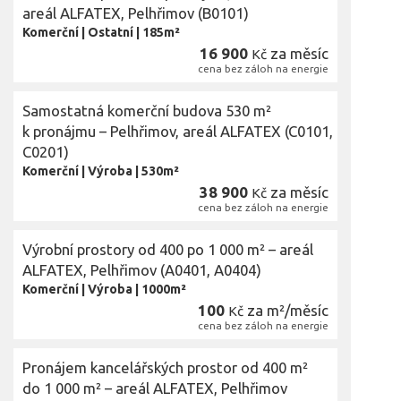
areál ALFATEX, Pelhřimov (B0101)
Komerční
|
Ostatní
|
185m²
16 900
za měsíc
Kč
cena bez záloh na energie
Samostatná komerční budova 530 m²
k pronájmu – Pelhřimov, areál ALFATEX (C0101,
C0201)
Komerční
|
Výroba
|
530m²
38 900
za měsíc
Kč
cena bez záloh na energie
Výrobní prostory od 400 po 1 000 m² – areál
ALFATEX, Pelhřimov (A0401, A0404)
Komerční
|
Výroba
|
1000m²
100
za m²/měsíc
Kč
cena bez záloh na energie
Pronájem kancelářských prostor od 400 m²
do 1 000 m² – areál ALFATEX, Pelhřimov