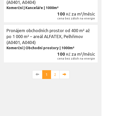
(A0401, A0404)
Komerční
|
Kanceláře
|
1000m²
100
za m²/měsíc
Kč
cena bez záloh na energie
Pronájem obchodních prostor od 400 m² až
po 1 000 m² – areál ALFATEX, Pelhřimov
(A0401, A0404)
Komerční
|
Obchodní prostory
|
1000m²
100
za m²/měsíc
Kč
cena bez záloh na energie
1
2