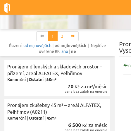
Dobré-nemovitosti.cz
obec Pelhřimov, okres Pelhřimov, Kraj Vy
1
2
Pron
Řazení:
od nejnovějších
|
od nejlevnějších
| Nejdříve
Vys
ověřené RK:
ano
|
ne
Vše
Byty
Domy
Pozemky
n
Pronájem dílenských a skladových prostor –
přízemí, areál ALFATEX, Pelhřimov
Komerční
|
Ostatní
|
50m²
Lokalita
Lokalita
70
za m²/měsíc
Kč
obec Pelhřimov
,
okres Pelhřimov, Kraj Vysočina
cena bez záloh na energie
Cena
Pronájem zkušebny 45 m² – areál ALFATEX,
Pelhřimov (A0211)
Komerční
|
Ostatní
|
45m²
Zobr
6 500
za měsíc
Kč
cena bez záloh na energie