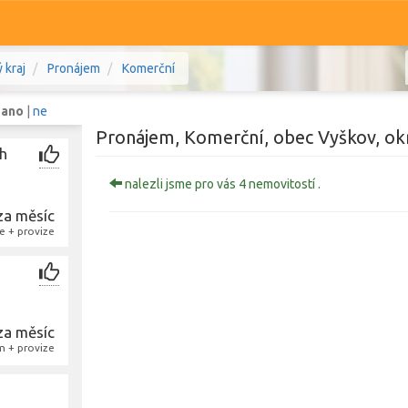
 kraj
Pronájem
Komerční
:
ano
|
ne
Pronájem, Komerční, obec Vyškov, ok
h
nalezli jsme pro vás 4 nemovitostí .
Komerční
Ostatní
za měsíc
e + provize
moravský kraj
Prodej i pronájem
Typ
Typ
za měsíc
Zobrazit
1 240
nemovitostí
m + provize