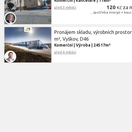
Komerční
|
Kanceláře
|
118m²
120
za 
Kč
před 3 měsíci
, spotřeba energií + kauc
Pronájem skladu, výrobních prostor
m², Vyškov, D46
Komerční
|
Výroba
|
24517m²
před 4 měsíci