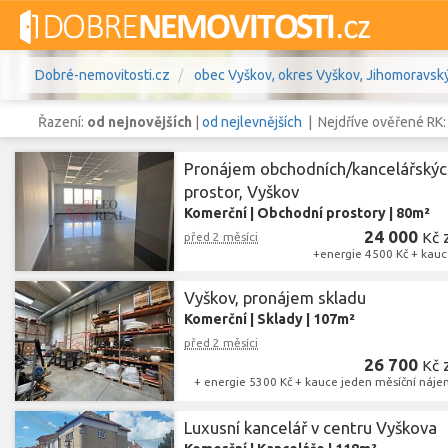
Dobré-nemovitosti.cz
obec Vyškov, okres Vyškov, Jihomoravský
Řazení:
od nejnovějších
|
od nejlevnějších
| Nejdříve ověřené RK
Pronájem obchodních/kancelářskýc
prostor, Vyškov
Komerční
|
Obchodní prostory
|
80m²
Vše
Byty
Domy
Pozemky
24 000
Kč
před 2 měsíci
+energie 4500 Kč + kauc
Lokalita
obec Vyškov
,
okres Vyškov, Jiho
Lokalita
Vyškov, pronájem skladu
Komerční
|
Sklady
|
107m²
Cena
před 2 měsíci
26 700
Kč
+ energie 5300 Kč + kauce jeden měsíční náje
Luxusní kancelář v centru Vyškova