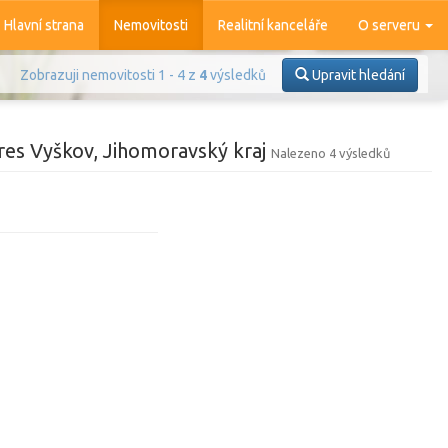
Hlavní strana
Nemovitosti
Realitní kanceláře
O serveru
Zobrazuji nemovitosti 1 - 4 z
4
výsledků
Upravit hledání
res Vyškov, Jihomoravský kraj
Nalezeno 4 výsledků
Prodej
Pronájem