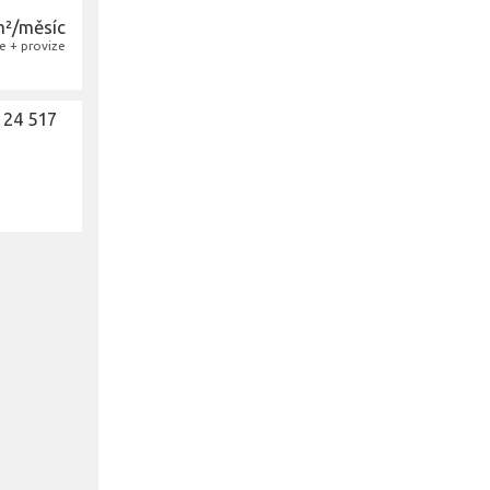
m²/měsíc
e + provize
 24 517