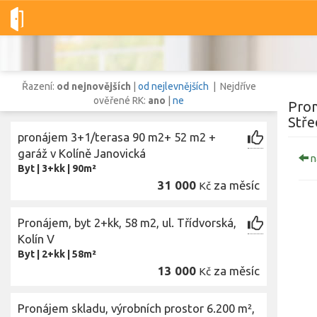
Dobré-nemovitosti.cz
obec Kolín, okres Kolín, Středočeský kraj
Řazení:
od nejnovějších
|
od nejlevnějších
| Nejdříve
ověřené RK:
ano
|
ne
Pron
Stře
pronájem 3+1/terasa 90 m2+ 52 m2 +
Vše
Byty
Domy
Pozemky
garáž v Kolíně Janovická
n
Byt
|
3+kk
|
90m²
31 000
za měsíc
Kč
Lokalita
Lokalita
obec Kolín
,
okres Kolín, Středočeský kraj
Pronájem, byt 2+kk, 58 m2, ul. Třídvorská,
Cena
Kolín V
Byt
|
2+kk
|
58m²
13 000
za měsíc
Kč
Pronájem skladu, výrobních prostor 6.200 m²,