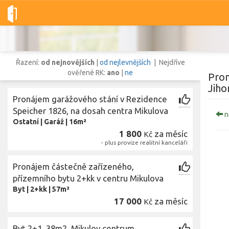
Dobré-nemovitosti.cz
obec Mikulov, okres Břeclav, Jihomoravsk
Řazení:
od nejnovějších
|
od nejlevnějších
| Nejdříve
ověřené RK:
ano
|
ne
Pron
Jiho
Pronájem garážového stání v Rezidence
Vše
Byty
Domy
Pozemky
Speicher 1826, na dosah centra Mikulova
n
Ostatní
|
Garáž
|
16m²
1 800
za měsíc
Kč
Lokalita
- plus provize realitní kanceláři
Lokalita
obec Mikulov
,
okres Břeclav, Jihomoravský kraj
Pronájem částečně zařízeného,
Cena
přízemního bytu 2+kk v centru Mikulova
Byt
|
2+kk
|
57m²
17 000
za měsíc
Kč
Byt 2+1, 38m2, Mikulov centrum