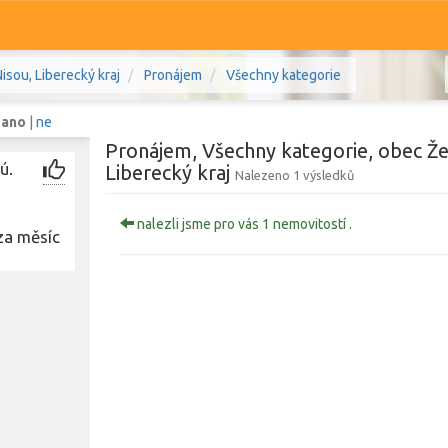
sou, Liberecký kraj
Pronájem
Všechny kategorie
:
ano
|
ne
Pronájem, Všechny kategorie, obec Že
ú.
Liberecký kraj
Nalezeno 1 výsledků
Komerční
Ostatní
nalezli jsme pro vás 1 nemovitostí .
za měsíc
ec nad Nisou, Liberecký kraj
Prodej i pronájem
Zobr