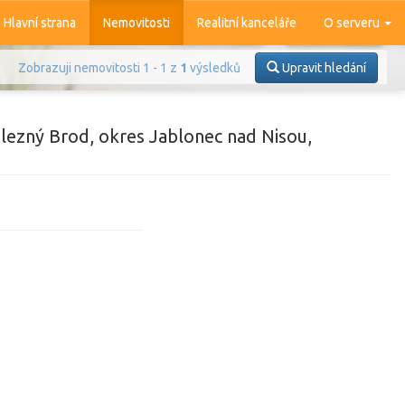
Hlavní strana
Nemovitosti
Realitní kanceláře
O serveru
Zobrazuji nemovitosti 1 - 1 z
1
výsledků
Upravit hledání
lezný Brod, okres Jablonec nad Nisou,
Prodej
Pronájem
azit
4 363
nemovitostí