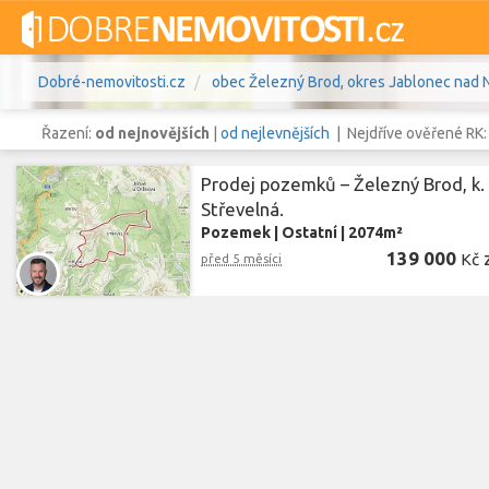
Dobré-nemovitosti.cz
obec Železný Brod, okres Jablonec nad Ni
Řazení:
od nejnovějších
|
od nejlevnějších
| Nejdříve ověřené RK
Prodej pozemků – Železný Brod, k. 
Střevelná.
Pozemek
|
Ostatní
|
2074m²
Vše
Byty
Domy
Pozemky
139 000
Kč
před 5 měsíci
Lokalita
obec Železný Brod
,
okres Jablon
Lokalita
Cena