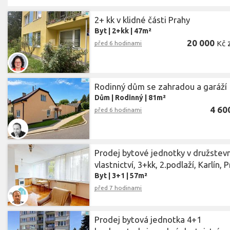
2+ kk v klidné části Prahy
Byt
|
2+kk
|
47m²
20 000
Kč
před 6 hodinami
Rodinný dům se zahradou a garáží
Dům
|
Rodinný
|
81m²
4 60
před 6 hodinami
Prodej bytové jednotky v družstevn
vlastnictví, 3+kk, 2.podlaží, Karlín, 
Byt
|
3+1
|
57m²
před 7 hodinami
Prodej bytová jednotka 4+1