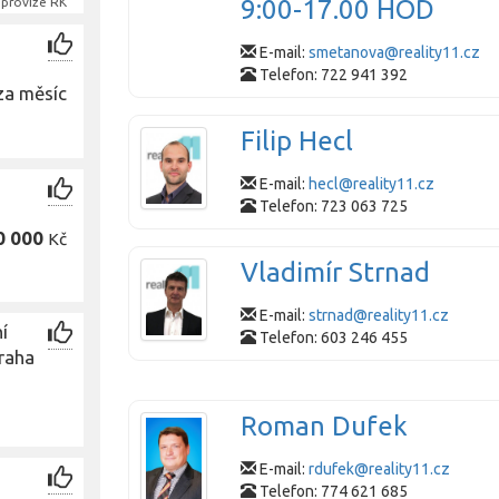
9:00-17.00 HOD
provize RK
E-mail:
smetanova@reality11.cz
Telefon: 722 941 392
za měsíc
Filip Hecl
E-mail:
hecl@reality11.cz
Telefon: 723 063 725
0 000
Kč
Vladimír Strnad
E-mail:
strnad@reality11.cz
í
Telefon: 603 246 455
Praha
Roman Dufek
E-mail:
rdufek@reality11.cz
Telefon: 774 621 685