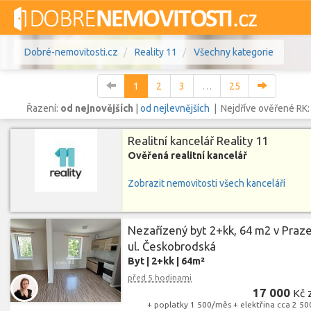
Dobré-nemovitosti.cz
Reality 11
Všechny kategorie
1
2
3
…
25
Řazení:
od nejnovějších
|
od nejlevnějších
| Nejdříve ověřené RK
Realitní kancelář Reality 11
Vše
Byty
Domy
Pozemky
Ověřená realitní kancelář
Zobrazit nemovitosti všech kanceláří
Lokalita
Lokalita
Lokalita
Cena
Nezařízený byt 2+kk, 64 m2 v Praze
ul. Českobrodská
Byt
|
2+kk
|
64m²
před 5 hodinami
17 000
Kč
+ poplatky 1 500/měs + elektřina cca 2 50