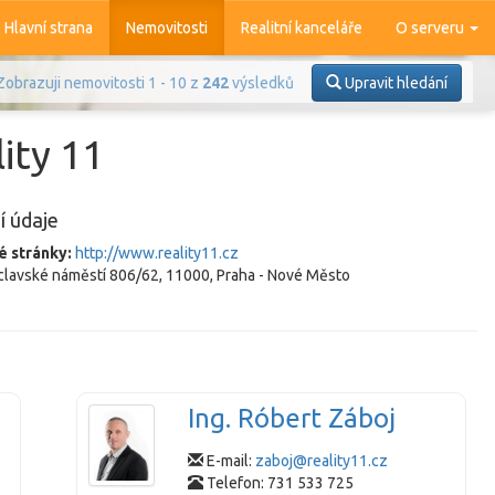
Hlavní strana
Nemovitosti
Realitní kanceláře
O serveru
Zobrazuji nemovitosti 1 - 10 z
242
výsledků
Upravit hledání
ity 11
í údaje
é stránky:
http://www.reality11.cz
lavské náměstí 806/62, 11000, Praha - Nové Město
Prodej
Pronájem
azit
4 376
nemovitostí
Ing. Róbert Záboj
E-mail:
zaboj@reality11.cz
Telefon: 731 533 725