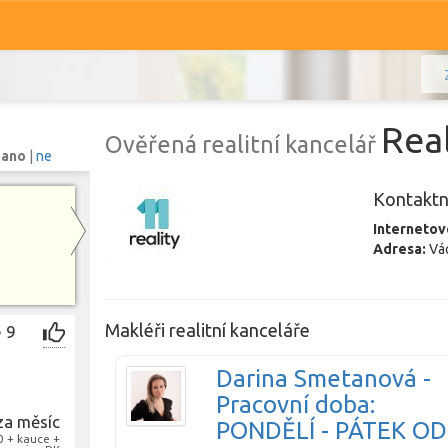
Real
Ověřená realitní kancelář
:
ano
|
ne
Kontaktn
Komerční
Ostatní
Internetov
Adresa:
Vác
Prodej i pronájem
Zobr
Makléři realitní kanceláře
 9
Darina Smetanová -
Pracovní doba:
za měsíc
PONDĚLÍ - PÁTEK OD
0 + kauce +