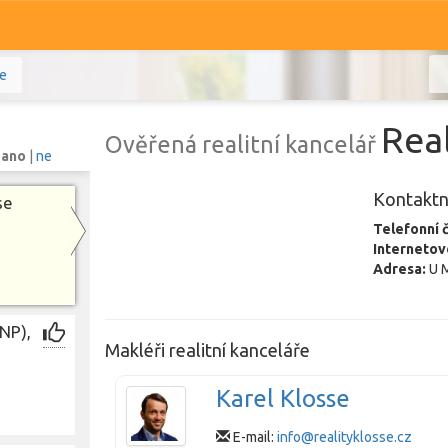
ie
Real
Ověřená realitní kancelář
:
ano
|
ne
Kontaktn
se
Komerční
Ostatní
Telefonní č
Internetov
Adresa:
U M
Prodej i pronájem
Zobr
NP),
Makléři realitní kanceláře
Karel Klosse
E-mail:
info@realityklosse.cz