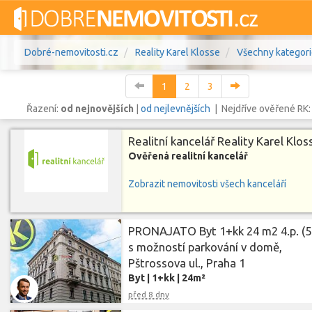
Dobré-nemovitosti.cz
Reality Karel Klosse
Všechny kategor
1
2
3
Řazení:
od nejnovějších
|
od nejlevnějších
| Nejdříve ověřené RK
Realitní kancelář Reality Karel Klos
Vše
Byty
Domy
Pozemky
Ověřená realitní kancelář
Zobrazit nemovitosti všech kanceláří
Lokalita
Lokalita
Lokalita
Cena
PRONAJATO Byt 1+kk 24 m2 4.p. (5
s možností parkování v domě,
Pštrossova ul., Praha 1
Byt
|
1+kk
|
24m²
před 8 dny