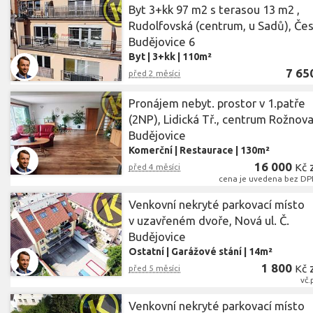
Byt 3+kk 97 m2 s terasou 13 m2 ,
Rudolfovská (centrum, u Sadů), Če
Budějovice 6
Byt
|
3+kk
|
110m²
7 65
před 2 měsíci
Pronájem nebyt. prostor v 1.patře
(2NP), Lidická Tř., centrum Rožnova
Budějovice
Komerční
|
Restaurace
|
130m²
16 000
Kč
před 4 měsíci
cena je uvedena bez DPH
Venkovní nekryté parkovací místo
v uzavřeném dvoře, Nová ul. Č.
Budějovice
Ostatní
|
Garážové stání
|
14m²
1 800
Kč
před 5 měsíci
vč.
Venkovní nekryté parkovací místo