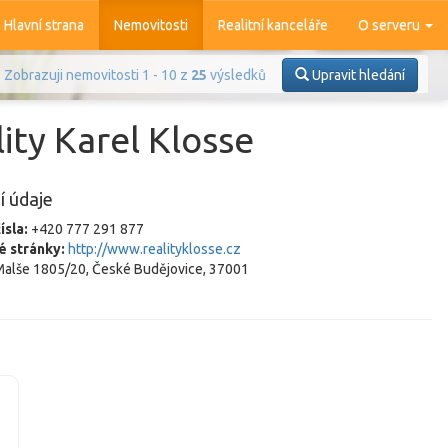
Hlavní strana
Nemovitosti
Realitní kanceláře
O serveru
Zobrazuji nemovitosti 1 - 10 z
25
výsledků
Upravit hledání
ity Karel Klosse
í údaje
ísla:
+420 777 291 877
é stránky:
http://www.realityklosse.cz
alše 1805/20, České Budějovice, 37001
Prodej
Pronájem
azit
4 365
nemovitostí