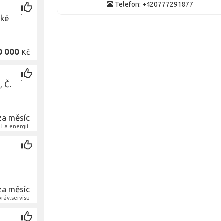
Telefon: +420777291877
ské
0 000
Kč
, Č.
za měsíc
 a energií.
za měsíc
práv.servisu