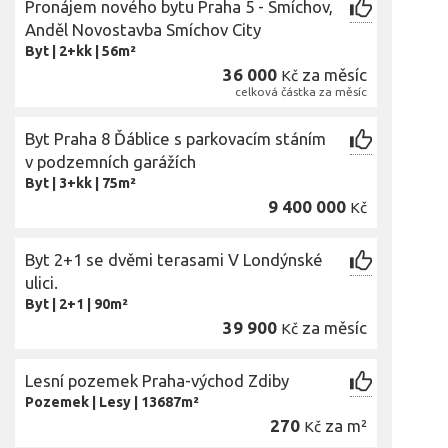
Pronájem nového bytu Praha 5 - Smíchov,
Anděl Novostavba Smíchov City
Byt
|
2+kk
|
56m²
36 000
za měsíc
Kč
celková částka za měsíc
Byt Praha 8 Ďáblice s parkovacím stáním
v podzemních garážích
Byt
|
3+kk
|
75m²
9 400 000
Kč
Byt 2+1 se dvěmi terasami V Londýnské
ulici.
Byt
|
2+1
|
90m²
39 900
za měsíc
Kč
Lesní pozemek Praha-východ Zdiby
Pozemek
|
Lesy
|
13687m²
270
za m²
Kč