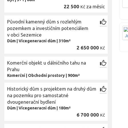
22 500
za měsíc
Kč
Původní kamenný dům s rozlehlým
pozemkem a investičním potenciálem
v obci Sezemice
Dům
|
Vícegeneracní dům
|
310m²
2 650 000
Kč
Komerční objekt u dálničního tahu na
Prahu
Komerční
|
Obchodní prostory
|
900m²
Historický dům s projektem na druhý dům
na pozemku pro samostatné
dvougenerační bydlení
Dům
|
Vícegeneracní dům
|
180m²
6 700 000
Kč