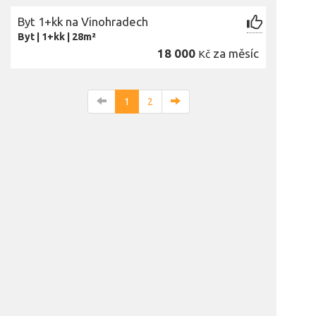
Byt 1+kk na Vinohradech
Byt
|
1+kk
|
28m²
18 000
za měsíc
Kč
1
2