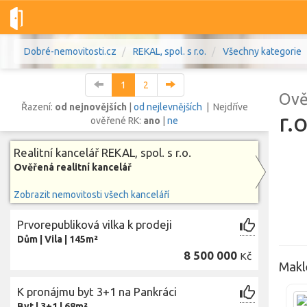
Dobré-nemovitosti.cz
REKAL, spol. s r.o.
Všechny kategorie
1
2
Ově
Řazení:
od nejnovějších
|
od nejlevnějších
| Nejdříve
r.o
ověřené RK:
ano
|
ne
Vše
Byty
Domy
Pozemky
Realitní kancelář REKAL, spol. s r.o.
Ověřená realitní kancelář
Lokalita
Zobrazit nemovitosti všech kanceláří
Lokalita
Lokalita
Prvorepubliková vilka k prodeji
Cena
Dům
|
Vila
|
145m²
8 500 000
Kč
Maklé
K pronájmu byt 3+1 na Pankráci
Byt
|
3+1
|
68m²