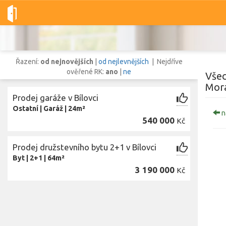
Dobré-nemovitosti.cz
obec Bílovec, okres Nový Jičín, Moravsko
Řazení:
od nejnovějších
|
od nejlevnějších
| Nejdříve
ověřené RK:
ano
|
ne
Všec
Mora
Prodej garáže v Bílovci
Vše
Byty
Domy
Pozemky
Ostatní
|
Garáž
|
24m²
n
540 000
Kč
Lokalita
Prodej družstevního bytu 2+1 v Bílovci
Lokalita
obec Bílovec
,
okres Nový Jičín, Moravskoslezský kraj
Byt
|
2+1
|
64m²
Cena
3 190 000
Kč