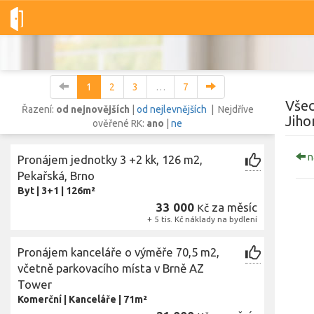
Dobré-nemovitosti.cz
obec Brno, okres Brno-město, Jihomoravs
1
2
3
…
7
Všec
Řazení:
od nejnovějších
|
od nejlevnějších
| Nejdříve
Jiho
ověřené RK:
ano
|
ne
Vše
Byty
Domy
Pozemky
n
Pronájem jednotky 3 +2 kk, 126 m2,
Pekařská, Brno
Byt
|
3+1
|
126m²
Lokalita
Lokalita
33 000
za měsíc
Kč
obec Brno
,
okres Brno-město, Jihomoravský kraj
+ 5 tis. Kč náklady na bydlení
Cena
Pronájem kanceláře o výměře 70,5 m2,
včetně parkovacího místa v Brně AZ
Tower
Komerční
|
Kanceláře
|
71m²