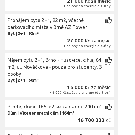
21 000
za měsíc
Kč
+ zálohy na energie a služby
Pronájem bytu 2+1, 92 m2, včetně
parkovacího místa v Brně AZ Tower
Byt
|
2+1
|
92m²
27 000
za měsíc
Kč
+ zálohy na energie a služby
Nájem bytu 2+1, Brno - Husovice, cihla, 64
m2, ul. Nováčkova - pouze pro studenty, 3
osoby
Byt
|
2+1
|
60m²
16 000
za měsíc
Kč
+ 6.000 Kč služby a energie (do 3 os.)
Prodej domu 165 m2 se zahradou 200 m2
Dům
|
Vícegeneracní dům
|
164m²
16 700 000
Kč