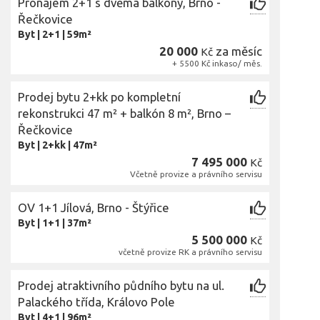
Pronájem 2+1 s dvěma balkony, Brno -
Řečkovice
Byt
|
2+1
|
59m²
20 000
za měsíc
Kč
+ 5500 Kč inkaso/ měs.
Prodej bytu 2+kk po kompletní
rekonstrukci 47 m² + balkón 8 m², Brno –
Řečkovice
Byt
|
2+kk
|
47m²
7 495 000
Kč
Včetně provize a právního servisu
OV 1+1 Jílová, Brno - Štýřice
Byt
|
1+1
|
37m²
5 500 000
Kč
včetně provize RK a právního servisu
Prodej atraktivního půdního bytu na ul.
Palackého třída, Královo Pole
Byt
|
4+1
|
96m²