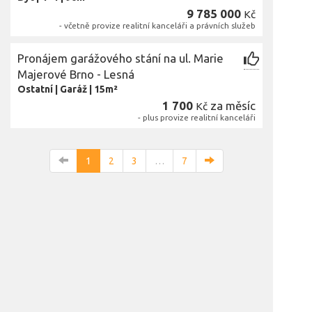
9 785 000
Kč
- včetně provize realitní kanceláři a právních služeb
Pronájem garážového stání na ul. Marie
Majerové Brno - Lesná
Ostatní
|
Garáž
|
15m²
1 700
za měsíc
Kč
- plus provize realitní kanceláři
1
2
3
…
7