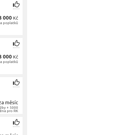
ě
8 000
Kč
 a poplatků
ě
8 000
Kč
 a poplatků
za měsíc
žby + 5000
na pro RK