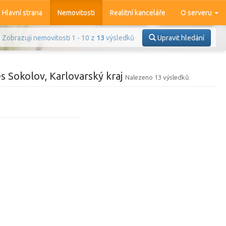
Hlavní strana
Nemovitosti
Realitní kanceláře
O serveru
Zobrazuji nemovitosti 1 - 10 z
13
výsledků
Upravit hledání
s Sokolov, Karlovarský kraj
Nalezeno 13 výsledků
Prodej
Pronájem
azit
4 374
nemovitostí