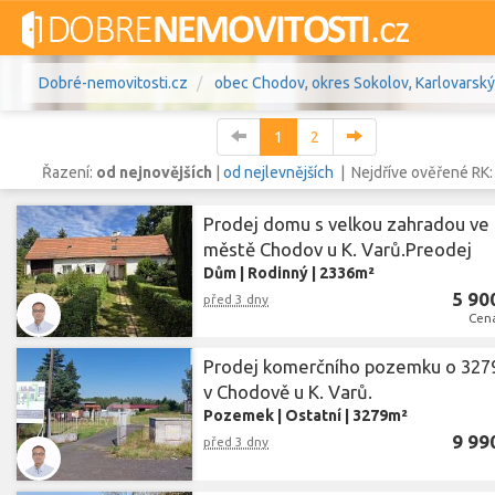
Dobré-nemovitosti.cz
obec Chodov, okres Sokolov, Karlovarský 
1
2
Řazení:
od nejnovějších
|
od nejlevnějších
| Nejdříve ověřené RK
Prodej domu s velkou zahradou ve
Vše
Byty
Domy
Pozemky
městě Chodov u K. Varů.Preodej
Dům
|
Rodinný
|
2336m²
Lokalita
5 90
obec Chodov
,
před 3 dny
okres Sokolov, Ka
Lokalita
Cena
Cena
Prodej komerčního pozemku o 32
v Chodově u K. Varů.
Pozemek
|
Ostatní
|
3279m²
9 99
před 3 dny