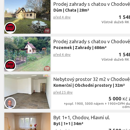
Prodej zahrady s chatou v Chodov
Dům
|
Chata
|
28m²
1 54
před 4 dny
Včetně služeb RK
Prodej zahrady s chatou v Chodov
Pozemek
|
Zahrady
|
686m²
1 54
před 4 dny
Včetně služeb RK
Nebytový prostor 32 m2 v Chodově
Komerční
|
Obchodní prostory
|
32m²
před 25 dny
5 000
Kč
+popl. 1900, 5000 nájem + 1900+DPH slu
odmě
Byt 1+1, Chodov, Hlavní ul.
Byt
|
1+1
|
34m²