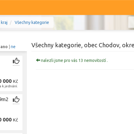
kraj
Všechny kategorie
Všechny kategorie, obec Chodov, okre
:
ano
|
ne
nalezli jsme pro vás 13 nemovitostí .
Komerční
Ostatní
0 000
Kč
rlovarský kraj
Prodej i pronájem
 k jednání.
Zobr
79m2
0 000
Kč