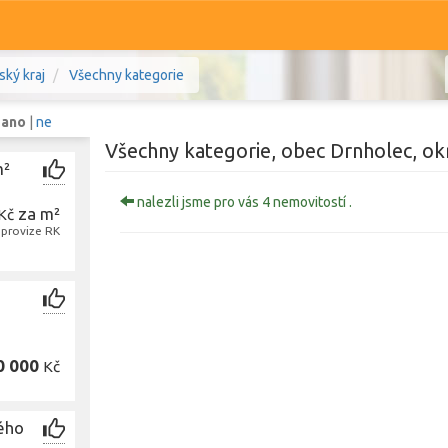
ský kraj
Všechny kategorie
:
ano
|
ne
Všechny kategorie, obec Drnholec, ok
m²
nalezli jsme pro vás 4 nemovitostí .
za m²
Kč
Komerční
Ostatní
 provize RK
ihomoravský kraj
Prodej i pronájem
Zobr
0 000
Kč
ého