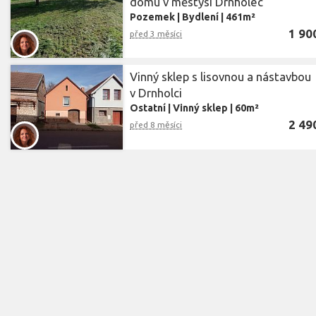
domu v městysi Drnholec
Pozemek
|
Bydlení
|
461m²
1 90
před 3 měsíci
Vinný sklep s lisovnou a nástavbou
v Drnholci
Ostatní
|
Vinný sklep
|
60m²
2 49
před 8 měsíci