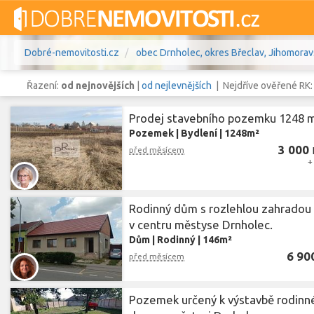
Dobré-nemovitosti.cz
obec Drnholec, okres Břeclav, Jihomorav
Řazení:
od nejnovějších
|
od nejlevnějších
| Nejdříve ověřené RK
Prodej stavebního pozemku 1248 
Pozemek
|
Bydlení
|
1248m²
3 000
Vše
Byty
Domy
Pozemky
před měsícem
+
Lokalita
obec Drnholec
,
okres Břeclav, J
Lokalita
Rodinný dům s rozlehlou zahradou
v centru městyse Drnholec.
Cena
Dům
|
Rodinný
|
146m²
6 90
před měsícem
Pozemek určený k výstavbě rodinn