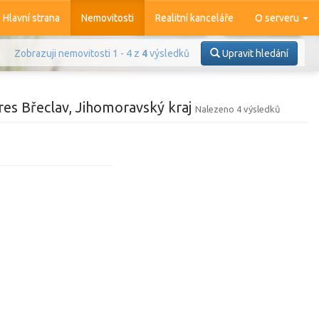
Hlavní strana
Nemovitosti
Realitní kanceláře
O serveru
Zobrazuji nemovitosti 1 - 4 z
4
výsledků
Upravit hledání
res Břeclav, Jihomoravský kraj
Nalezeno 4 výsledků
Prodej
Pronájem
azit
4 377
nemovitostí