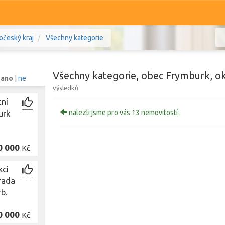
očeský kraj
Všechny kategorie
Všechny kategorie, obec Frymburk, ok
:
ano
|
ne
výsledků
ní
Komerční
Ostatní
urk
nalezli jsme pro vás 13 nemovitostí .
mlov, Jihočeský kraj
Prodej i pronájem
0 000
Kč
Zobr
kci
rada
rb.
0 000
Kč