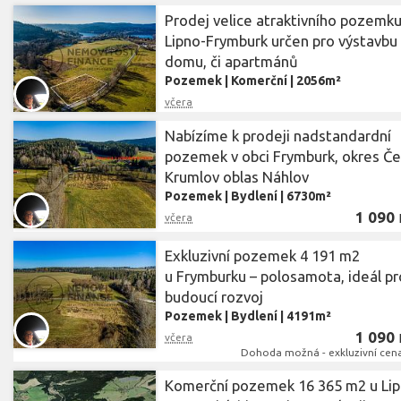
Prodej velice atraktivního pozemk
Lipno-Frymburk určen pro výstavbu
domu, či apartmánů
Pozemek
|
Komerční
|
2056m²
včera
Nabízíme k prodeji nadstandardní
pozemek v obci Frymburk, okres Č
Krumlov oblas Náhlov
Pozemek
|
Bydlení
|
6730m²
1 090
včera
Exkluzivní pozemek 4 191 m2
u Frymburku – polosamota, ideál pr
budoucí rozvoj
Pozemek
|
Bydlení
|
4191m²
1 090
včera
Dohoda možná - exkluzivní cena 
Komerční pozemek 16 365 m2 u Lip