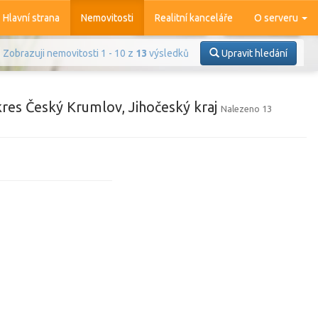
Hlavní strana
Nemovitosti
Realitní kanceláře
O serveru
Zobrazuji nemovitosti 1 - 10 z
13
výsledků
Upravit hledání
res Český Krumlov, Jihočeský kraj
Nalezeno 13
Prodej
Pronájem
azit
4 374
nemovitostí