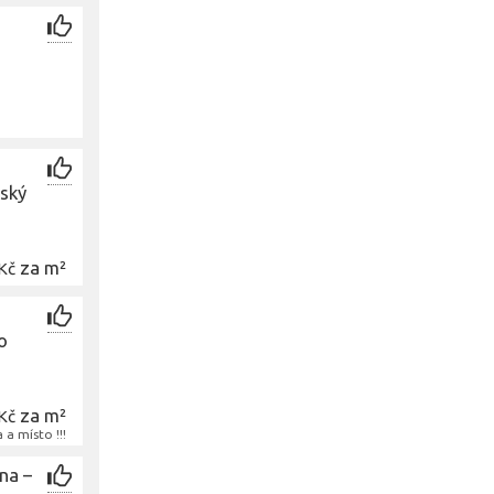
u
eský
za m²
Kč
o
za m²
Kč
a místo !!!
na –