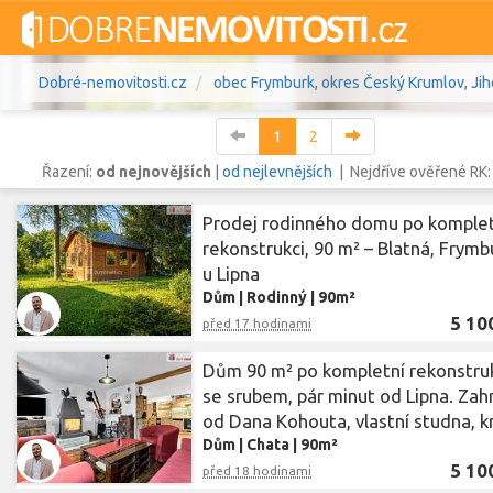
Dobré-nemovitosti.cz
obec Frymburk, okres Český Krumlov, Jih
1
2
Řazení:
od nejnovějších
|
od nejlevnějších
| Nejdříve ověřené RK
Prodej rodinného domu po komplet
Vše
Byty
Domy
Pozemky
rekonstrukci, 90 m² – Blatná, Frymb
u Lipna
Lokalita
Dům
|
Rodinný
obec Frymburk
|
90m²
,
okres Český Kru
Lokalita
5 10
před 17 hodinami
Cena
Dům 90 m² po kompletní rekonstru
se srubem, pár minut od Lipna. Zah
od Dana Kohouta, vlastní studna, k
Dům
|
Chata
|
90m²
5 10
před 18 hodinami