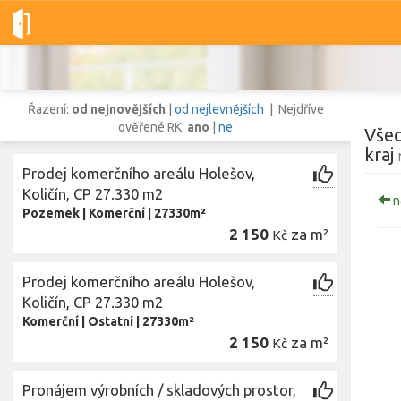
Dobré-nemovitosti.cz
obec Holešov, okres Kroměříž, Zlínský kra
Řazení:
od nejnovějších
|
od nejlevnějších
| Nejdříve
ověřené RK:
ano
|
ne
Všec
kraj
Prodej komerčního areálu Holešov,
Vše
Byty
Domy
Pozemky
Količín, CP 27.330 m2
n
Pozemek
|
Komerční
|
27330m²
2 150
za m²
Kč
Lokalita
Lokalita
obec Holešov
,
okres Kroměříž, Zlínský kraj
Prodej komerčního areálu Holešov,
Cena
Količín, CP 27.330 m2
Komerční
|
Ostatní
|
27330m²
2 150
za m²
Kč
Pronájem výrobních / skladových prostor,