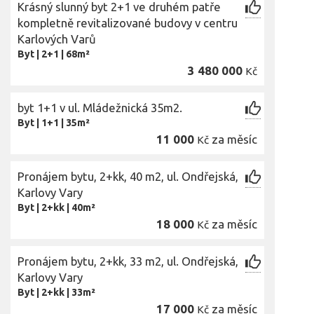
Krásný slunný byt 2+1 ve druhém patře
kompletně revitalizované budovy v centru
Karlových Varů
Byt
|
2+1
|
68m²
3 480 000
Kč
byt 1+1 v ul. Mládežnická 35m2.
Byt
|
1+1
|
35m²
11 000
za měsíc
Kč
Pronájem bytu, 2+kk, 40 m2, ul. Ondřejská,
Karlovy Vary
Byt
|
2+kk
|
40m²
18 000
za měsíc
Kč
Pronájem bytu, 2+kk, 33 m2, ul. Ondřejská,
Karlovy Vary
Byt
|
2+kk
|
33m²
17 000
za měsíc
Kč