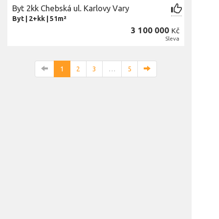
Byt 2kk Chebská ul. Karlovy Vary
Byt
|
2+kk
|
51m²
3 100 000
Kč
Sleva
1
2
3
…
5