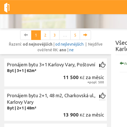
Dobré-nemovitosti.cz
obec Karlovy Vary, okres Karlovy Vary, Ka
1
2
3
…
5
Všec
Řazení:
od nejnovějších
|
od nejlevnějších
| Nejdříve
Karl
ověřené RK:
ano
|
ne
Vše
Byty
Domy
Pozemky
n
Pronájem bytu 3+1 Karlovy Vary, Poštovní
Byt
|
3+1
|
62m²
11 500
za měsíc
Lokalita
Kč
+popl. 500
Lokalita
obec Karlovy Vary
,
okres Karlovy Vary, Karlovarský kraj
Cena
Pronájem bytu 2+1, 48 m2, Charkovská ul.,
Karlovy Vary
Byt
|
2+1
|
48m²
13 900
za měsíc
Kč