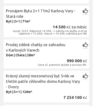
Pronájem Bytu 2+1 71m2 Karlovy Vary -
Stará role
Byt
|
2+1
|
71m²
14 500
za měsíc
Kč
+popl. 2223, Nájemné 14.500,- + zálohy na služby a el.na
nájemce + 15.000,- Kauce + 14.500,-odměna pro RK
Prodej zděné chatky se zahradou
v Karlových Varech
Dům
|
Chata
|
28m²
990 000
Kč
Cena vč. právních služeb a provize RK.
Krásný slunný mezonetový byt 5+kk ve
třetím patře cihlového domu Karlovy Vary
- Dvory
Byt
|
5+1
|
126m²
7 254 100
Kč