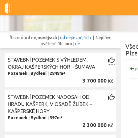
Dobré-nemovitosti.cz
obec Kašperské Hory, okres Klatovy, Plze
Řazení:
od nejnovějších
|
od nejlevnějších
| Nejdříve
ověřené RK:
ano
|
ne
Všec
Plze
STAVEBNÍ POZEMEK S VÝHLEDEM,
Vše
Byty
Domy
Pozemky
OKRAJ KAŠPERSKÝCH HOR – ŠUMAVA
n
Pozemek
|
Bydlení
|
2848m²
3 700 000
Kč
Lokalita
Lokalita
obec Kašperské Hory
,
okres Klatovy, Plzeňský kraj
STAVEBNÍ POZEMEK NADOSAH OD
Cena
HRADU KAŠPERK, V OSADĚ ŽLÍBEK –
KAŠPERSKÉ HORY
Pozemek
|
Bydlení
|
397m²
2 300 000
Kč