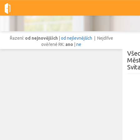
Dobré-nemovitosti.cz
obec Městečko Trnávka, okres Svitavy, Pa
Řazení:
od nejnovějších
|
od nejlevnějších
| Nejdříve
ověřené RK:
ano
|
ne
Všec
Měst
Svit
Vše
Byty
Domy
Pozemky
Lokalita
Lokalita
obec Městečko Trnávka
,
okres Svitavy, Pardubický kraj
Cena