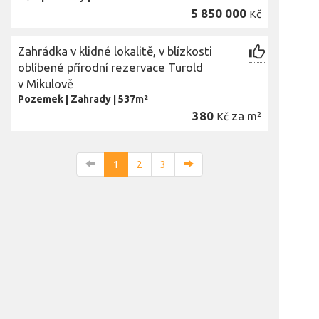
5 850 000
Kč
Zahrádka v klidné lokalitě, v blízkosti
oblíbené přírodní rezervace Turold
v Mikulově
Pozemek
|
Zahrady
|
537m²
380
za m²
Kč
1
2
3