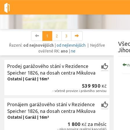
Dobré-nemovitosti.cz
obec Mikulov, okres Břeclav, Jihomoravsk
1
2
3
Všec
Řazení:
od nejnovějších
|
od nejlevnějších
| Nejdříve
Jiho
ověřené RK:
ano
|
ne
Vše
Byty
Domy
Pozemky
n
Prodej garážového stání v Rezidence
Speicher 1826, na dosah centra Mikulova
Ostatní
|
Garáž
|
16m²
Lokalita
Lokalita
539 930
Kč
obec Mikulov
,
okres Břeclav, Jihomoravský kraj
- včetně provize i právního servisu
Cena
Pronájem garážového stání v Rezidence
Speicher 1826, na dosah centra Mikulova
Ostatní
|
Garáž
|
16m²
1 800
za měsíc
Kč
- plus provize realitní kanceláři