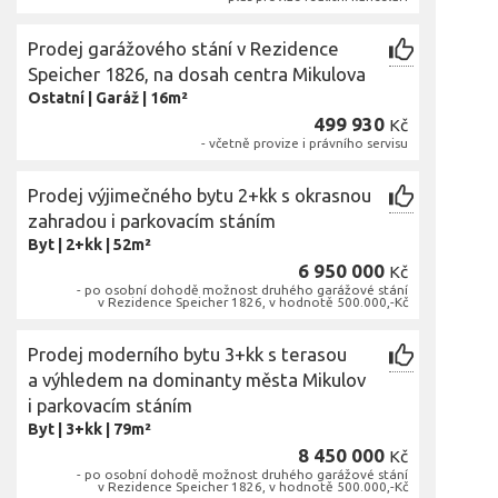
Prodej garážového stání v Rezidence
Speicher 1826, na dosah centra Mikulova
Ostatní
|
Garáž
|
16m²
499 930
Kč
- včetně provize i právního servisu
Prodej výjimečného bytu 2+kk s okrasnou
zahradou i parkovacím stáním
Byt
|
2+kk
|
52m²
6 950 000
Kč
- po osobní dohodě možnost druhého garážové stání
v Rezidence Speicher 1826, v hodnotě 500.000,-Kč
Prodej moderního bytu 3+kk s terasou
a výhledem na dominanty města Mikulov
i parkovacím stáním
Byt
|
3+kk
|
79m²
8 450 000
Kč
- po osobní dohodě možnost druhého garážové stání
v Rezidence Speicher 1826, v hodnotě 500.000,-Kč