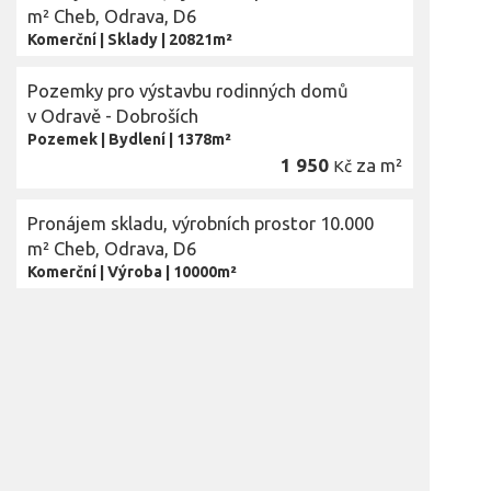
m² Cheb, Odrava, D6
Komerční
|
Sklady
|
20821m²
Pozemky pro výstavbu rodinných domů
v Odravě - Dobroších
Pozemek
|
Bydlení
|
1378m²
1 950
za m²
Kč
Pronájem skladu, výrobních prostor 10.000
m² Cheb, Odrava, D6
Komerční
|
Výroba
|
10000m²