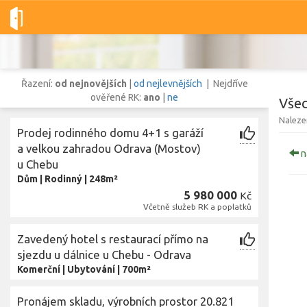
Dobré-nemovitosti.cz
obec Odrava, okres Cheb, Karlovarský kra
Řazení:
od nejnovějších
|
od nejlevnějších
| Nejdříve
ověřené RK:
ano
|
ne
Všec
Naleze
Prodej rodinného domu 4+1 s garáží
Vše
Byty
Domy
Pozemky
a velkou zahradou Odrava (Mostov)
n
u Chebu
Dům
|
Rodinný
|
248m²
Lokalita
5 980 000
Kč
Lokalita
obec Odrava
,
okres Cheb, Karlovarský kraj
Včetně služeb RK a poplatků
Cena
Zavedený hotel s restaurací přímo na
sjezdu u dálnice u Chebu - Odrava
Komerční
|
Ubytování
|
700m²
Pronájem skladu, výrobních prostor 20.821