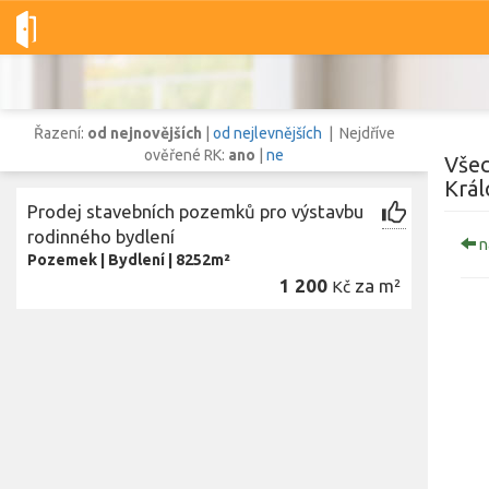
Dobré-nemovitosti.cz
obec Stračov, okres Hradec Králové, Král
Řazení:
od nejnovějších
|
od nejlevnějších
| Nejdříve
ověřené RK:
ano
|
ne
Všec
Král
Prodej stavebních pozemků pro výstavbu
Vše
Byty
Domy
Pozemky
rodinného bydlení
n
Pozemek
|
Bydlení
|
8252m²
1 200
za m²
Kč
Lokalita
Lokalita
obec Stračov
,
okres Hradec Králové, Královéhradecký kraj
Cena