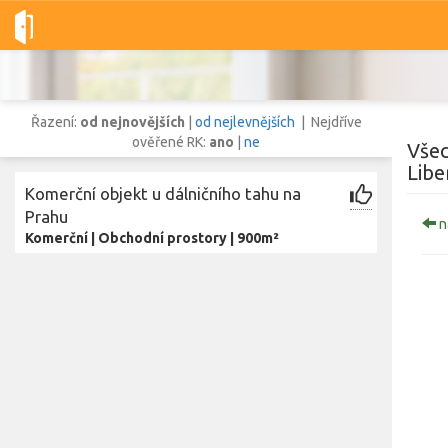
Dobré-nemovitosti.cz
obec Stráž nad Nisou, okres Liberec, Libe
Řazení:
od nejnovějších
|
od nejlevnějších
| Nejdříve
ověřené RK:
ano
|
ne
Všec
Libe
Komerční objekt u dálničního tahu na
Vše
Byty
Domy
Pozemky
Prahu
n
Komerční
|
Obchodní prostory
|
900m²
Lokalita
Lokalita
obec Stráž nad Nisou
,
okres Liberec, Liberecký kraj
Cena