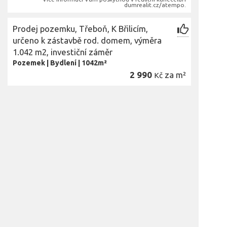
dumrealit.cz/atempo.
Prodej pozemku, Třeboň, K Břilicím,
určeno k zástavbě rod. domem, výměra
1.042 m2, investiční záměr
Pozemek
|
Bydlení
|
1042m²
2 990
za m²
Kč