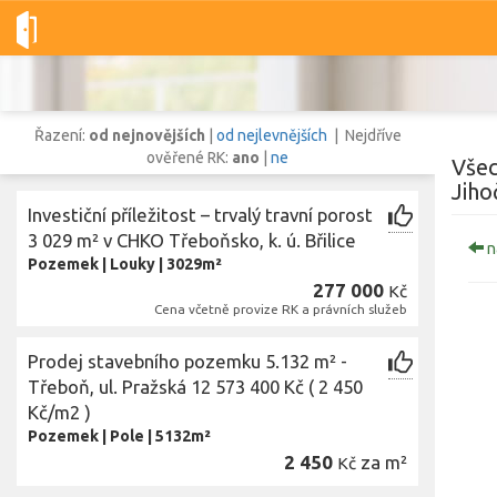
Dobré-nemovitosti.cz
obec Třeboň, okres Jindřichův Hradec, Ji
Řazení:
od nejnovějších
|
od nejlevnějších
| Nejdříve
ověřené RK:
ano
|
ne
Všec
Jiho
Investiční příležitost – trvalý travní porost
Vše
Byty
Domy
Pozemky
3 029 m² v CHKO Třeboňsko, k. ú. Břilice
n
Pozemek
|
Louky
|
3029m²
277 000
Kč
Lokalita
Cena včetně provize RK a právních služeb
Lokalita
obec Třeboň
,
okres Jindřichův Hradec, Jihočeský kraj
Prodej stavebního pozemku 5.132 m² -
Cena
Třeboň, ul. Pražská 12 573 400 Kč ( 2 450
Kč/m2 )
Pozemek
|
Pole
|
5132m²
2 450
za m²
Kč