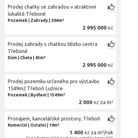
Prodej chatky se zahradou v atraktivní
lokalitě Třeboně
Pozemek
|
Zahrady
|
306m²
2 995 000
Kč
Prodej zahrady s chatkou blízko centra
Třeboně
Dům
|
Chata
|
45m²
2 995 000
Kč
Prodej pozemku určeného pro výstavbu
1549m2 Třeboň Lužnice
Pozemek
|
Bydlení
|
1549m²
2 000
za m²
Kč
Pronájem, kancelářské prostory, Třeboň
Komerční
|
Ostatní
|
19m²
1 400
za m²/rok
Kč
Více informací Vám poskytnou v realitní kaneceláři