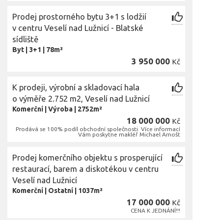
Prodej prostorného bytu 3+1 s lodžií
v centru Veselí nad Lužnicí - Blatské
sídliště
Byt
|
3+1
|
78m²
3 950 000
Kč
K prodeji, výrobní a skladovací hala
o výměře 2.752 m2, Veselí nad Lužnicí
Komerční
|
Výroba
|
2752m²
18 000 000
Kč
Prodává se 100% podíl obchodní společnosti. Více informací
Vám poskytne makléř Michael Arnošt
Prodej komerčního objektu s prosperující
restaurací, barem a diskotékou v centru
Veselí nad Lužnicí
Komerční
|
Ostatní
|
1037m²
17 000 000
Kč
CENA K JEDNÁNÍ!!!