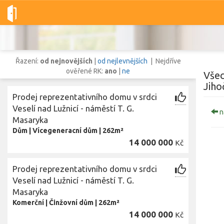
Dobré-nemovitosti.cz
obec Veselí nad Lužnicí, okres Tábor, Jih
Řazení:
od nejnovějších
|
od nejlevnějších
| Nejdříve
ověřené RK:
ano
|
ne
Všec
Jiho
Prodej reprezentativního domu v srdci
Vše
Byty
Domy
Pozemky
Veselí nad Lužnicí - náměstí T. G.
n
Masaryka
Dům
|
Vícegeneracní dům
|
262m²
Lokalita
14 000 000
Kč
Lokalita
obec Veselí nad Lužnicí
,
okres Tábor, Jihočeský kraj
Cena
Prodej reprezentativního domu v srdci
Veselí nad Lužnicí - náměstí T. G.
Masaryka
Komerční
|
Činžovní dům
|
262m²
14 000 000
Kč