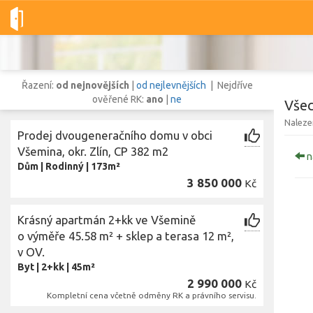
Dobré-nemovitosti.cz
obec Všemina, okres Zlín, Zlínský kraj
Řazení:
od nejnovějších
|
od nejlevnějších
| Nejdříve
ověřené RK:
ano
|
ne
Všec
Naleze
Prodej dvougeneračního domu v obci
Vše
Byty
Domy
Pozemky
Všemina, okr. Zlín, CP 382 m2
n
Dům
|
Rodinný
|
173m²
3 850 000
Kč
Lokalita
Lokalita
obec Všemina
,
okres Zlín, Zlínský kraj
Krásný apartmán 2+kk ve Všemině
Cena
o výměře 45.58 m² + sklep a terasa 12 m²,
v OV.
Byt
|
2+kk
|
45m²
2 990 000
Kč
Kompletní cena včetně odměny RK a právního servisu.