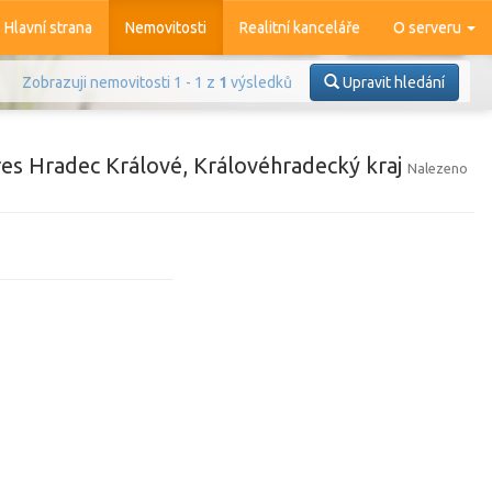
Hlavní strana
Nemovitosti
Realitní kanceláře
O serveru
Zobrazuji nemovitosti 1 - 1 z
1
výsledků
Upravit hledání
res Hradec Králové, Královéhradecký kraj
Nalezeno
Prodej
Pronájem
azit
4 374
nemovitostí