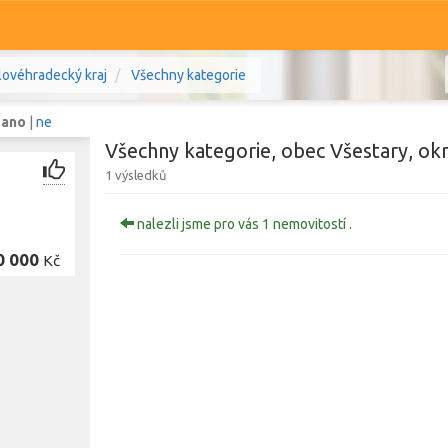
lovéhradecký kraj
Všechny kategorie
:
ano
|
ne
Všechny kategorie, obec Všestary, ok
1 výsledků
.
Komerční
Ostatní
nalezli jsme pro vás 1 nemovitostí .
0 000
Kč
lové, Královéhradecký kraj
Prodej i pronájem
Zobr