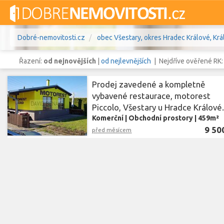
Dobré-nemovitosti.cz
obec Všestary, okres Hradec Králové, Krá
Řazení:
od nejnovějších
|
od nejlevnějších
| Nejdříve ověřené RK
Prodej zavedené a kompletně
vybavené restaurace, motorest
Piccolo, Všestary u Hradce Králové
Vše
Byty
Domy
Pozemky
Komerční
|
Obchodní prostory
|
459m²
9 50
před měsícem
Lokalita
obec Všestary
,
okres Hradec Krá
Lokalita
Cena