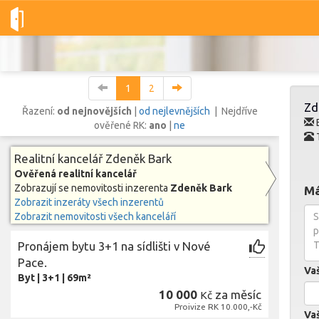
Dobré-nemovitosti.cz
Zdeněk Bark
Zdeněk Bark
Všechny
1
2
Zd
Řazení:
od nejnovějších
|
od nejlevnějších
| Nejdříve
E
ověřené RK:
ano
|
ne
Vše
Byty
Domy
Pozemky
Realitní kancelář Zdeněk Bark
Ověřená realitní kancelář
Zobrazují se nemovitosti inzerenta
Zdeněk Bark
Má
Lokalita
Zobrazit inzeráty všech inzerentů
Lokalita
Lokalita
Zobrazit nemovitosti všech kanceláří
Cena
Pronájem bytu 3+1 na sídlišti v Nové
Pace.
Va
Byt
|
3+1
|
69m²
10 000
za měsíc
Kč
Proivize RK 10.000,-Kč
Vaš