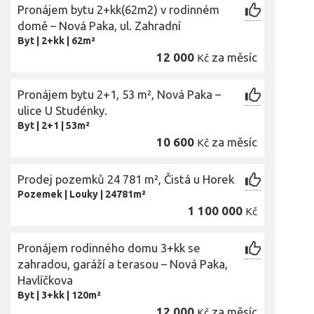
Pronájem bytu 2+kk(62m2) v rodinném
domě – Nová Paka, ul. Zahradní
Byt
|
2+kk
|
62m²
12 000
za měsíc
Kč
Pronájem bytu 2+1, 53 m², Nová Paka –
ulice U Studénky.
Byt
|
2+1
|
53m²
10 600
za měsíc
Kč
Prodej pozemků 24 781 m², Čistá u Horek
Pozemek
|
Louky
|
24781m²
1 100 000
Kč
Pronájem rodinného domu 3+kk se
zahradou, garáží a terasou – Nová Paka,
Havlíčkova
Byt
|
3+kk
|
120m²
12 000
za měsíc
Kč