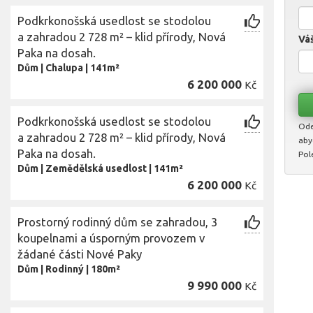
Podkrkonošská usedlost se stodolou
a zahradou 2 728 m² – klid přírody, Nová
Váš
Paka na dosah.
Dům
|
Chalupa
|
141m²
6 200 000
Kč
Podkrkonošská usedlost se stodolou
Ode
a zahradou 2 728 m² – klid přírody, Nová
aby
Paka na dosah.
Pol
Dům
|
Zemědělská usedlost
|
141m²
6 200 000
Kč
Prostorný rodinný dům se zahradou, 3
koupelnami a úsporným provozem v
žádané části Nové Paky
Dům
|
Rodinný
|
180m²
9 990 000
Kč