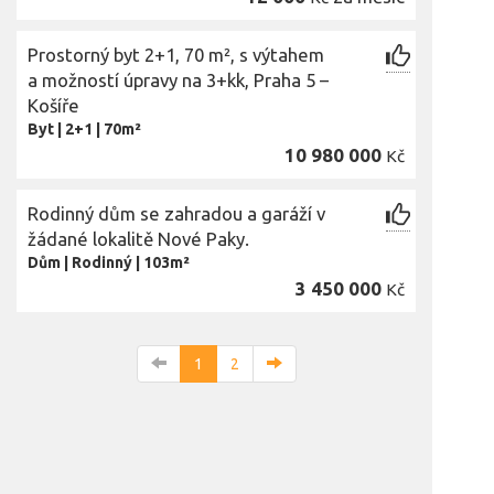
Prostorný byt 2+1, 70 m², s výtahem
a možností úpravy na 3+kk, Praha 5 –
Košíře
Byt
|
2+1
|
70m²
10 980 000
Kč
Rodinný dům se zahradou a garáží v
žádané lokalitě Nové Paky.
Dům
|
Rodinný
|
103m²
3 450 000
Kč
1
2