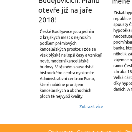
Budějovicích: Piano
méně
otevře již na jaře
Získat hy
2018!
republice 
spousty Č
hypotéka n
České Budějovice jsou jedním
nedostupn
z krajských měst s nejnižším
podmínkam
podílem prémiových
banka, kte
kancelářských prostor. I zde se
několik z
však blýská na lepší časy a vznikají
zájemce o 
nové, moderní kancelářské
rámci Čes
budovy. V těsném sousedství
zhruba 15
historického centra nyní roste
Velká část
Administrativní centrum Piano,
díky hypo
které nabídne pronájem
daních. A 
kancelářských a obchodních
ploch té nejvyšší kvality.
Zobrazit více
Ceník inzerce
O serveru, provozovatel
Pod