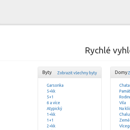
Rychlé vyhl
Byty
Domy
Zobrazit všechny byty
Z
Garsonka
Chata
5+kk
Památ
5+1
Rodin
6 a více
Vila
Atypický
Na klí
1+kk
Chalu
1+1
Zeměd
2+kk
Víceg