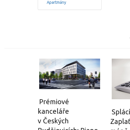
Apartmány
Prémiové
kanceláře
Splác
v Českých
Zapla