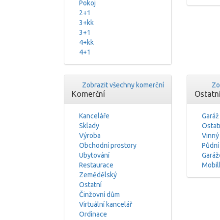
Pokoj
2+1
3+kk
3+1
4+kk
4+1
Zobrazit všechny komerční
Zo
Komerční
Ostatn
Kanceláře
Garáž
Sklady
Ostat
Výroba
Vinný
Obchodní prostory
Půdní
Ubytování
Garáž
Restaurace
Mobil
Zemědělský
Ostatní
Činžovní dům
Virtuální kancelář
Ordinace