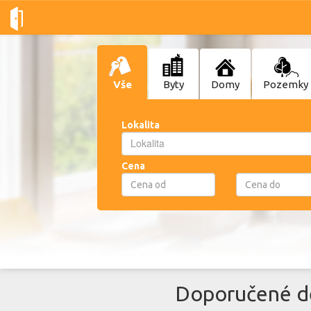
Vše
Byty
Domy
Pozemky
Lokalita
Lokalita
Lokalita
Cena
Doporučené de