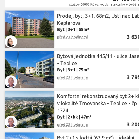
služby 5000 Kč vč. vody, elektriky v bytě
Prodej, byt, 3+1, 68m2, Ústí nad L
Keplerova
Byt
|
3+1
|
65m²
3 63
před 23 hodinami
Bytová jednotka 445/11 - ulice Jas
- Teplice
Byt
|
3+1
|
75m²
3 79
před 23 hodinami
Komfortní rekonstruovaný byt 2+ k
v lokalitě Trnovanska - Teplice - čp
1324
Byt
|
2+kk
|
47m²
3 20
před 23 hodinami
Byt 2+1 s lodžií (63,9 m²) – ideální