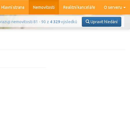
Hlavní strana
Nemovitosti
Realitní kanceláře
O serveru
razuji nemovitosti 81 - 90 z
4 329
výsledků
Upravit hledání
Prodej
Pronájem
azit
4 372
nemovitostí