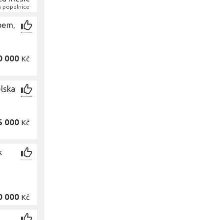
 a popelnice
abem,
0 000
Kč
elska
5 000
Kč
k
0 000
Kč