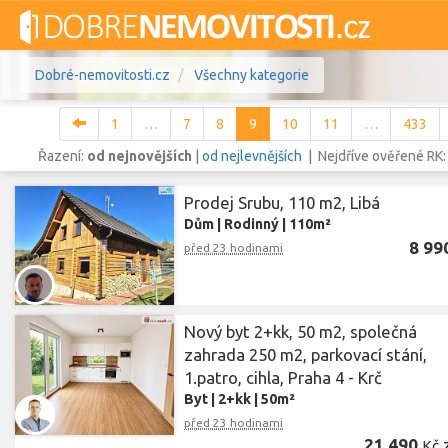
Dobré-nemovitosti.cz
Všechny kategorie
1
…
7
8
9
10
11
…
433
Řazení:
od nejnovějších
|
od nejlevnějších
| Nejdříve ověřené RK
Prodej Srubu, 110 m2, Libá
Vše
Byty
Domy
Pozemky
Dům
|
Rodinný
|
110m²
8 99
před 23 hodinami
Lokalita
Lokalita
Lokalita
Cena
Nový byt 2+kk, 50 m2, společná
zahrada 250 m2, parkovací stání,
1.patro, cihla, Praha 4 - Krč
Byt
|
2+kk
|
50m²
před 23 hodinami
21 490
Kč