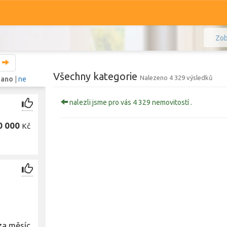
Zob
Všechny kategorie
Nalezeno 4 329 výsledků
:
ano
|
ne
nalezli jsme pro vás 4 329 nemovitostí .
Komerční
Ostatní
0 000
Kč
Prodej i pronájem
Zobr
za měsíc