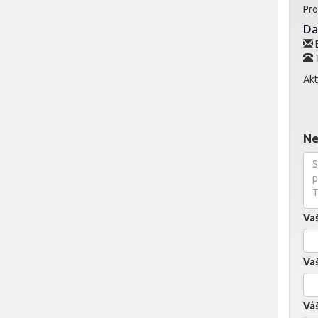
Pro
Da
E
Akt
Ne
Va
Vaš
Váš