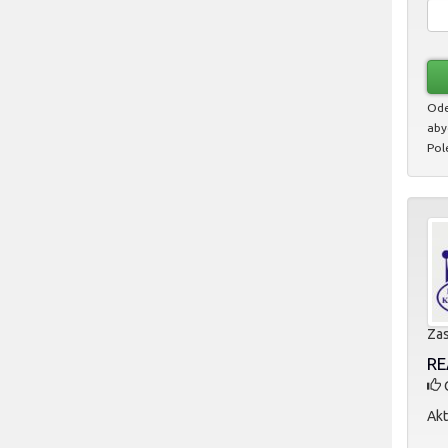
Ode
aby
Pol
Zas
RE
O
Akt