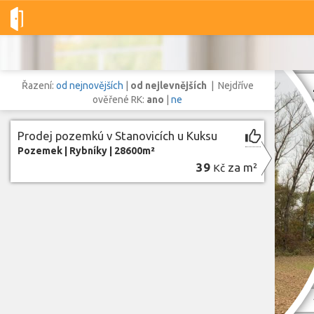
Dobré-nemovitosti.cz
obec Stanovice, okres Trutnov, Královéhr
Řazení:
od nejnovějších
|
od nejlevnějších
| Nejdříve
ověřené RK:
ano
|
ne
Prodej pozemkú v Stanovicích u Kuksu
Vše
Byty
Domy
Pozemky
Pozemek
|
Rybníky
|
28600m²
39
za m²
Kč
Lokalita
Lokalita
obec Stanovice
,
okres Trutnov, Královéhradecký kraj
Cena
Zo