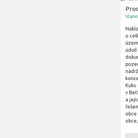
Pro
Stano
Nabíz
o cel
území
údolí
dokum
pozem
nádrž
konce
Kuks 
v Bet
a jej
řešen
obce
obce,