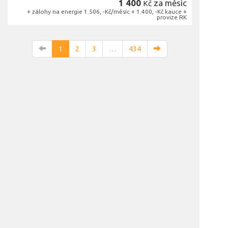
1 400
za měsíc
Kč
+ zálohy na energie 1.506, -Kč/měsíc + 1.400, -Kč kauce +
provize RK
1
2
3
…
434