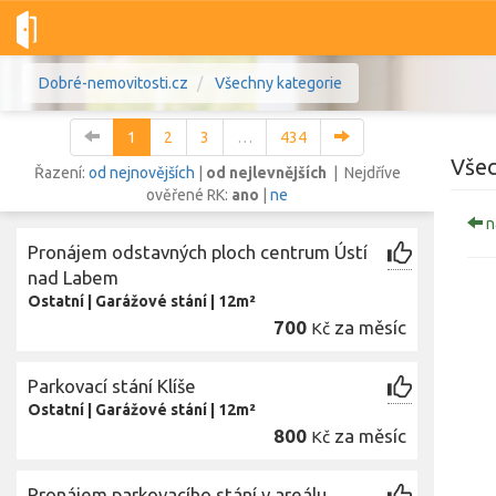
Dobré-nemovitosti.cz
Všechny kategorie
1
2
3
…
434
Všec
Řazení:
od nejnovějších
|
od nejlevnějších
| Nejdříve
ověřené RK:
ano
|
ne
n
Vše
Byty
Domy
Pozemky
Pronájem odstavných ploch centrum Ústí
nad Labem
Ostatní
|
Garážové stání
|
12m²
Lokalita
Lokalita
700
za měsíc
Kč
Lokalita
Cena
Parkovací stání Klíše
Ostatní
|
Garážové stání
|
12m²
800
za měsíc
Kč
Pronájem parkovacího stání v areálu