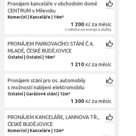
Pronájem kanceláře v obchodním domě
CENTRUM v Milevsku
Komerční
|
Kanceláře
|
14m²
1 200
za měsíc
Kč
+ záloha na energii a služby
PRONÁJEM PARKOVACÍHO STÁNÍ Č.4,
MLADÉ, ČESKÉ BUDĚJOVICE
Ostatní
|
Ostatní
|
16m²
1 210
za měsíc
Kč
Pronájem stání pro os. automobily
s možností nabíjení elektromobilu
Ostatní
|
Garážové stání
|
12m²
1 300
za měsíc
Kč
PRONÁJEM KANCELÁŘE, LANNOVA TŘ.,
ČESKÉ BUDĚJOVICE
Komerční
|
Kanceláře
|
12m²