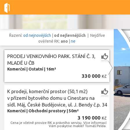
Dobré-nemovitosti.cz
obec České Budějovice, okres České Budě
Řazení:
od nejnovějších
|
od nejlevnějších
| Nejdříve
ověřené RK:
ano
|
ne
PRODEJ VENKOVNÍHO PARK. STÁNÍ Č. 3,
Vše
Byty
Domy
Pozemky
MLADÉ U ČB
Komerční
|
Ostatní
|
16m²
330 000
Kč
Lokalita
Lokalita
obec České Budějovice
,
okres České Budějovice, Jihočeský kraj
K prodeji, komerční prostor (50,1 m2)
Cena
v přízemí bytového domu u Cinestaru na
sídl. Máj, České Budějovice, ul. J. Bendy č.p. 34
Komerční
|
Obchodní prostory
|
50m²
3 190 000
Kč
Zobr
Cena je včetně provize RK a právního servisu. Více informací
Vám poskytne makléř Tomáš Pelda.