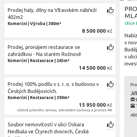
PRO
Prodej haly, dílny na Vltavském nábřeží
MLA
402m2
Ulice
Komerční
|
Výroba
|
380m²
8 500 000
Kč
Nabíz
v nov
Prodej, pronájem restaurace se
Buděj
zahrádkou - Na starém Rožnově
v uli
Komerční
|
Restaurace
|
265m²
inves
14 500 000
Kč
Prodej 100% podílu v s. r. o. s budovou v
Pro
Českých Budějovicích.
Ji
Komerční
|
Restaurace
|
390m²
E
15 950 000
Kč
T
včetně právního servisu, advokátní úschovy a provize RK
Akt
Soubor nemovitostí v ulici Oskara
Nedbala ve Čtyrech dvorech, České