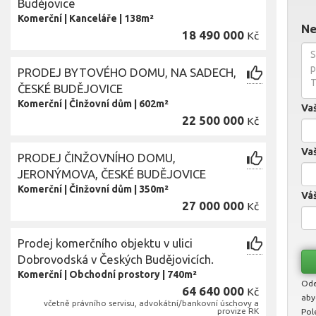
Budějovice
Komerční
|
Kanceláře
|
138m²
Ne
18 490 000
Kč
PRODEJ BYTOVÉHO DOMU, NA SADECH,
ČESKÉ BUDĚJOVICE
Komerční
|
Činžovní dům
|
602m²
Va
22 500 000
Kč
Vaš
PRODEJ ČINŽOVNÍHO DOMU,
JERONÝMOVA, ČESKÉ BUDĚJOVICE
Komerční
|
Činžovní dům
|
350m²
Váš
27 000 000
Kč
Prodej komerčního objektu v ulici
Dobrovodská v Českých Budějovicích.
Komerční
|
Obchodní prostory
|
740m²
Ode
64 640 000
Kč
aby
včetně právního servisu, advokátní/bankovní úschovy a
provize RK
Pol