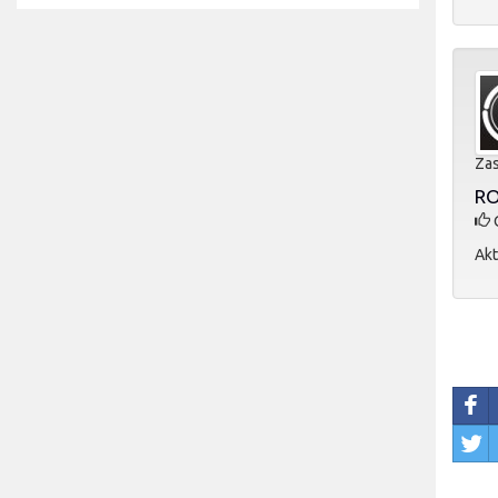
Zas
RO
O
Akt