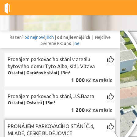
Dobré-nemovitosti.cz
obec České Budějovice, okres České Budě
Řazení:
od nejnovějších
|
od nejlevnějších
| Nejdříve
ověřené RK:
ano
|
ne
Pronájem parkovacího stání v areálu
Vše
Byty
Domy
Pozemky
bytového domu Tyto Alba, sídl. Vltava
Ostatní
|
Garážové stání
|
13m²
1 000
za měsíc
Kč
Lokalita
Lokalita
obec České Budějovice
,
okres České Budějovice, Jihočeský kraj
Pronájem parkovacího stání, J.Š.Baara
Cena
Ostatní
|
Ostatní
|
13m²
1 200
za měsíc
Kč
PRONÁJEM PARKOVACÍHO STÁNÍ Č.4,
Zob
MLADÉ, ČESKÉ BUDĚJOVICE