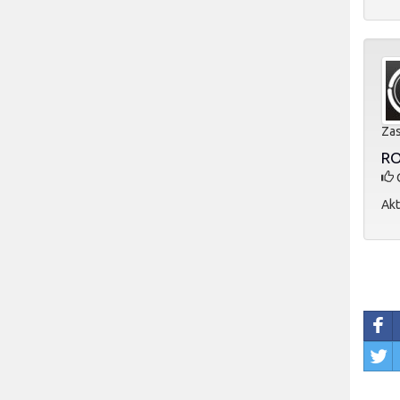
Zas
RO
O
Akt