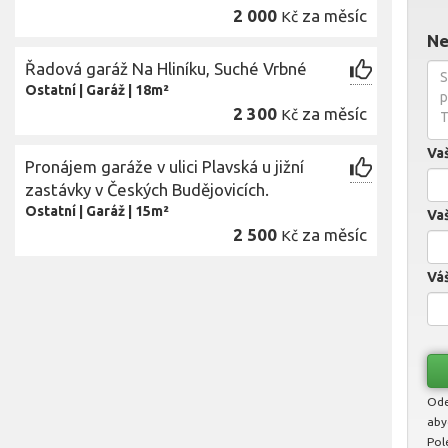
2 000
za měsíc
Kč
Ne
Řadová garáž Na Hliníku, Suché Vrbné
Ostatní
|
Garáž
|
18m²
2 300
za měsíc
Kč
Va
Pronájem garáže v ulici Plavská u jižní
zastávky v Českých Budějovicích.
Ostatní
|
Garáž
|
15m²
Vaš
2 500
za měsíc
Kč
Váš
Ode
aby
Pol