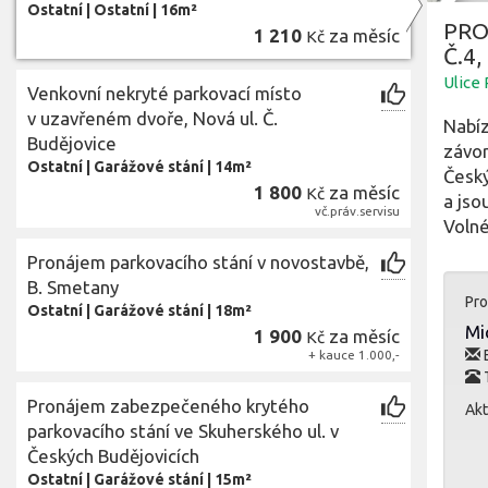
Ostatní
|
Ostatní
|
16m²
PRO
1 210
za měsíc
Kč
Č.4
Ulice
Venkovní nekryté parkovací místo
v uzavřeném dvoře, Nová ul. Č.
Nabíz
Budějovice
závor
Ostatní
|
Garážové stání
|
14m²
Český
1 800
za měsíc
Kč
a jso
vč.práv.servisu
Volné
Pronájem parkovacího stání v novostavbě,
B. Smetany
Pro
Ostatní
|
Garážové stání
|
18m²
Mi
1 900
za měsíc
Kč
E
+ kauce 1.000,-
T
Pronájem zabezpečeného krytého
Akt
parkovacího stání ve Skuherského ul. v
Českých Budějovicích
Ostatní
|
Garážové stání
|
15m²