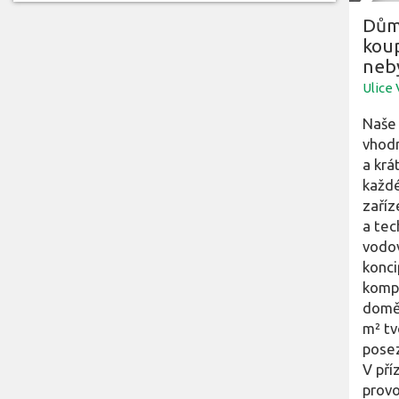
Dům 
kou
neb
Ulice
Naše 
vhodn
a krá
každé
zaříz
a tec
vodov
konci
kompl
domě 
m² tv
posez
V pří
provo