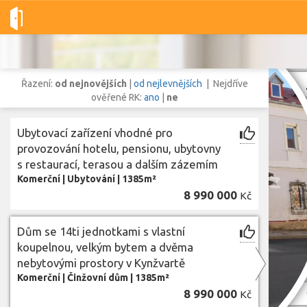
Dobré-nemovitosti.cz
obec Lázně Kynžvart, okres Cheb, Karlova
Řazení:
od nejnovějších
|
od nejlevnějších
| Nejdříve
ověřené RK:
ano
|
ne
Ubytovací zařízení vhodné pro
Vše
Byty
Domy
Pozemky
provozování hotelu, pensionu, ubytovny
s restaurací, terasou a dalším zázemím
Komerční
|
Ubytování
|
1385m²
Lokalita
8 990 000
Kč
Lokalita
obec Lázně Kynžvart
,
okres Cheb, Karlovarský kraj
Cena
Dům se 14ti jednotkami s vlastní
koupelnou, velkým bytem a dvěma
nebytovými prostory v Kynžvartě
Komerční
|
Činžovní dům
|
1385m²
Zobr
8 990 000
Kč