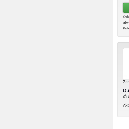
Ode
aby
Pol
Zas
Du
O
Akt