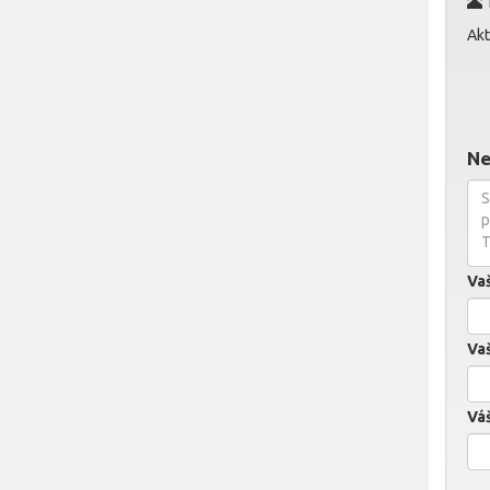
T
Akt
Ne
Va
Vaš
Váš