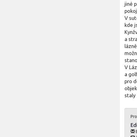
jiné 
pokoj
V sut
kde j
Kynžv
a str
lázně
možno
stano
V Láz
a gol
pro d
objek
staly
Pro
Ed
E