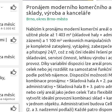
Pronájem moderního komerčního a
 -
sklady, výroba a kanceláře
Brno, okres Brno-město
za měsíc
Nabízím k pronájmu moderní komerční areál o
a 4-5.000 Kč
užitné ploše až 1 403 m² (skladové haly + admi
mi |
zázemí) a 1 100 m² venkovních manipulačních 
je kompletně zateplený, vytápěný, zabezpeč
a přístupný 24/7, což z něj činí ideální řešení p
za měsíc
skladování, servisní činnost, lehkou výrobu i a
provoz. Díky variabilní dispozici lze areál pro
celek nebo jej rozdělit na samostatné funkční
podle potřeb nájemce. Dispoziční možnosti 
ky,
kombinace pronájmu: • Skladová hala A + 2. pa
administrativy • Skladová hala B + 3. patro adm
nebo celý areál jako jeden celek Tato flexibi
za měsíc
vytvořit ideální provozní kombinaci sklad + ka
 na nájemce
v jednom objektu. Administrativní budova Ce
(2. a 3. nadzemní podlaží) Každé patro disponu