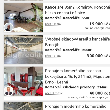
Kanceláře 95m2 Komárov, Konopná
blízko centra i dálnice
Komerční
|
Kanceláře
|
95m²
19 900
Kč
před 10 dny
+ zál. na energie cc
Výrobně-skladový areál s kanceláře
Brno-jih
Komerční
|
Kanceláře
|
600m²
300 000
Kč
před 13 dny
Pronájem komerčního prostoru -
koktejlbaru, 16. P, 214 m2, Majdalen
Brno - Lesná
Komerční
|
Obchodní prostory
|
214m²
40 000
Kč
před 3 měsíci
+ voda, elektřina se přepisuje
Pronájem moderního komerčního