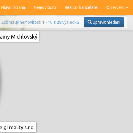
Hlavní strana
Nemovitosti
Realitní kanceláře
O serveru
Zobrazuji nemovitosti 1 - 10 z
28
výsledků
Upravit hledání
amy Michlovský
Prodej
Pronájem
lgi reality s.r.o.