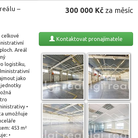
reálu –
300 000
Kč
za měsíc
 celkové
Kontaktovat
pronajímatele
nistrativní
ploch. Areál
ený
ro logistiku,
dministrativní
najmout jako
 jednotky
Možná
tro
inistrativy •
lita umožňuje
nceláře
lkem: 453 m²
je: •