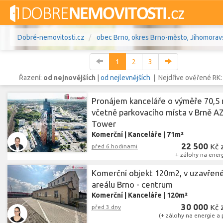
Dobré-nemovitosti.cz
obec Brno, okres Brno-město, Jihomoravs
1
2
3
Řazení:
od nejnovějších
|
od nejlevnějších
| Nejdříve ověřené RK
Pronájem kanceláře o výměře 70,5
Vše
Byty
Domy
Pozemky
včetně parkovacího místa v Brně A
Tower
Lokalita
Komerční
|
obec Brno
Kanceláře
,
|
71m²
okres Brno-město, Ji
Lokalita
22 500
Kč
před 6 hodinami
+ zálohy na energ
Cena
Komerční objekt 120m2, v uzavře
areálu Brno - centrum
Komerční
|
Kanceláře
|
120m²
30 000
Kč
před 3 dny
(+ zálohy na energie a 