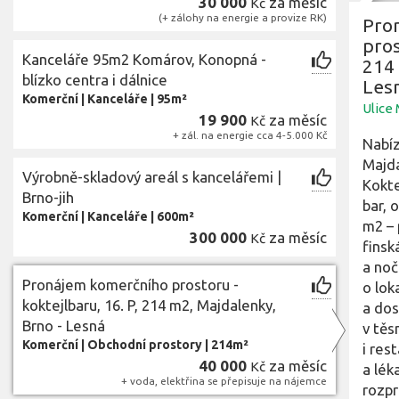
30 000
za měsíc
Kč
(+ zálohy na energie a provize RK)
Pro
pros
Kanceláře 95m2 Komárov, Konopná -
214 
blízko centra i dálnice
Les
Komerční
|
Kanceláře
|
95m²
Ulice
19 900
za měsíc
Kč
+ zál. na energie cca 4-5.000 Kč
Nabíz
Majda
Výrobně-skladový areál s kancelářemi |
Kokte
Brno-jih
bar, 
Komerční
|
Kanceláře
|
600m²
m2 – 
300 000
za měsíc
Kč
finská
a noč
Pronájem komerčního prostoru -
o lok
koktejlbaru, 16. P, 214 m2, Majdalenky,
a dos
Brno - Lesná
v těs
Komerční
|
Obchodní prostory
|
214m²
i res
40 000
za měsíc
Kč
a lék
+ voda, elektřina se přepisuje na nájemce
rozpr