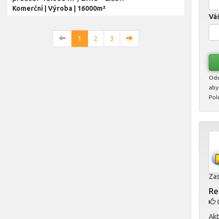
Komerční
|
Výroba
|
16000m²
Váš
1
2
3
Ode
aby
Pol
Zas
Re
O
Akt