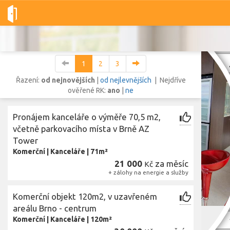
Dobré-nemovitosti.cz
obec Brno, okres Brno-město, Jihomoravs
1
2
3
Řazení:
od nejnovějších
|
od nejlevnějších
| Nejdříve
ověřené RK:
ano
|
ne
Vše
Byty
Domy
Pozemky
Pronájem kanceláře o výměře 70,5 m2,
včetně parkovacího místa v Brně AZ
Tower
Lokalita
Lokalita
Komerční
|
Kanceláře
|
71m²
obec Brno
,
okres Brno-město, Jihomoravský kraj
21 000
za měsíc
Kč
Cena
+ zálohy na energie a služby
Komerční objekt 120m2, v uzavřeném
areálu Brno - centrum
Zobr
Komerční
|
Kanceláře
|
120m²