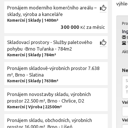
výhle
Pronájem moderního komerčního areálu –
sklady, výroba a kanceláře
Komerční
|
Sklady
|
1400m²
Pro
300 000
za měsíc
Kč
In
E
Skladovací prostory - Služby paletového
pohybu -Brno Tuřanka - 784m2
Akt
Komerční
|
Sklady
|
784m²
Pronájem skladově-výrobních prostor 7.638
Ne
m², Brno - Slatina
Komerční
|
Sklady
|
7638m²
Pronájem novostavby skladu, výrobních
prostor 22.500 m², Brno - Chrlice, D2
Va
Komerční
|
Výroba
|
22500m²
Pronájem skladu, obchodních, výrobních
Vaš
prostor 16.000 m², Brno - Líšeň