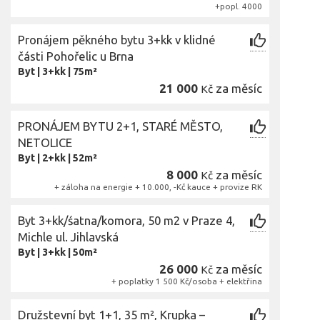
+popl. 4000
Pronájem pěkného bytu 3+kk v klidné
části Pohořelic u Brna
Byt
|
3+kk
|
75m²
21 000
za měsíc
Kč
PRONÁJEM BYTU 2+1, STARÉ MĚSTO,
NETOLICE
Byt
|
2+kk
|
52m²
8 000
za měsíc
Kč
+ záloha na energie + 10.000, -Kč kauce + provize RK
Byt 3+kk/śatna/komora, 50 m2 v Praze 4,
Michle ul. Jihlavská
Byt
|
3+kk
|
50m²
26 000
za měsíc
Kč
+ poplatky 1 500 Kč/osoba + elektřina
Družstevní byt 1+1, 35 m², Krupka –