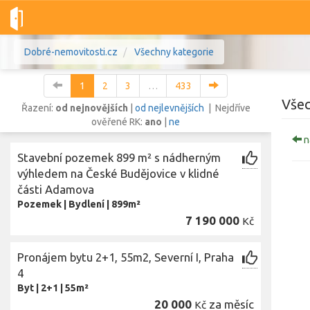
Dobré-nemovitosti.cz
Všechny kategorie
1
2
3
…
433
Všec
Řazení:
od nejnovějších
|
od nejlevnějších
| Nejdříve
ověřené RK:
ano
|
ne
n
Vše
Byty
Domy
Pozemky
Stavební pozemek 899 m² s nádherným
výhledem na České Budějovice v klidné
části Adamova
Lokalita
Lokalita
Pozemek
|
Bydlení
|
899m²
Lokalita
7 190 000
Kč
Cena
Pronájem bytu 2+1, 55m2, Severní I, Praha
4
Byt
|
2+1
|
55m²
20 000
za měsíc
Kč