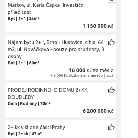
Maršov, ul. Karla Čapka- Investiční
příležitost
Byt
|
1+1
|
35m²
1 150 000
Kč
Nájem bytu 2+1, Brno - Husovice, cihla, 64
m2, ul. Nováčkova - pouze pro studenty, 3
osoby
Byt
|
2+1
|
60m²
16 000
za měsíc
Kč
+ 6.000 Kč služby a energie (do 3 os.)
PRODEJ RODINNÉHO DOMU 2+KK,
DOUDLEBY
Dům
|
Rodinný
|
70m²
6 200 000
Kč
2+ kk v klidné části Prahy
Byt
|
2+kk
|
47m²