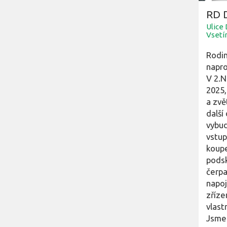
RD D
Ulice
Vsetí
Rodin
napro
V 2.N
2025,
a zvě
další
vybud
vstup
koupe
podsk
čerpa
napoj
zříze
vlast
Jsme 