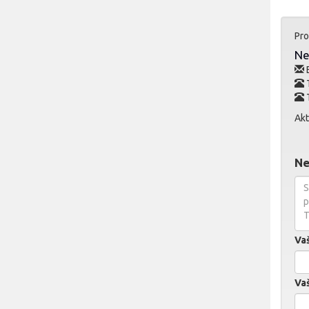
Pro
Ne
E
Akt
Ne
Va
Vaš