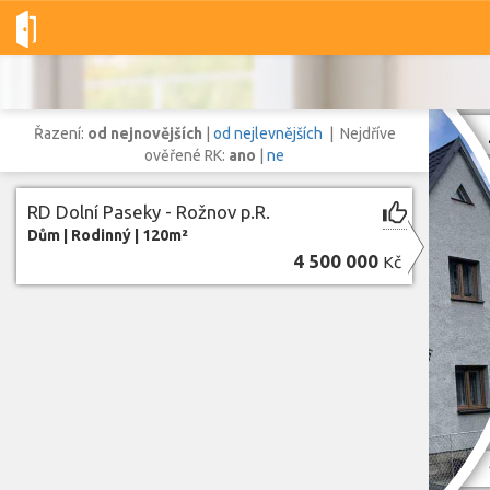
Dobré-nemovitosti.cz
obec Rožnov pod Radhoštěm, okres Vsetín
Řazení:
od nejnovějších
|
od nejlevnějších
| Nejdříve
ověřené RK:
ano
|
ne
RD Dolní Paseky - Rožnov p.R.
Vše
Byty
Domy
Pozemky
Dům
|
Rodinný
|
120m²
4 500 000
Kč
Lokalita
Lokalita
obec Rožnov pod Radhoštěm
,
okres Vsetín, Zlínský kraj
Cena
Z