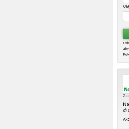
Váš
Ode
aby
Pol
Zas
Ne
O
Akt