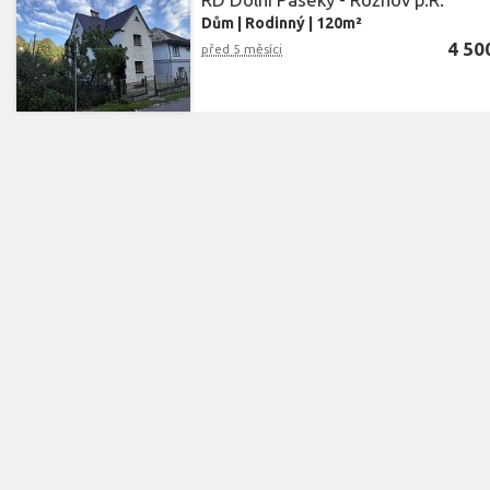
Dům
|
Rodinný
|
120m²
4 50
před 5 měsíci