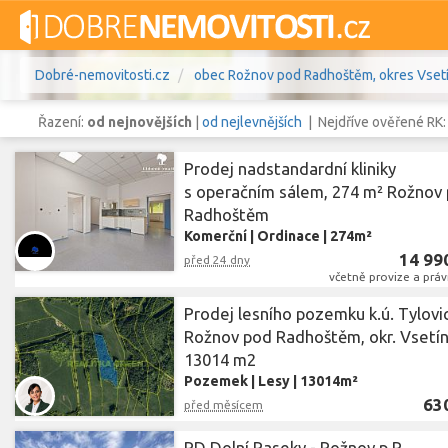
Dobré-nemovitosti.cz
obec Rožnov pod Radhoštěm, okres Vsetín
Řazení:
od nejnovějších
|
od nejlevnějších
| Nejdříve ověřené RK
Prodej nadstandardní kliniky
s operačním sálem, 274 m² Rožnov
Radhoštěm
Vše
Byty
Domy
Pozemky
Komerční
|
Ordinace
|
274m²
14 99
před 24 dny
Lokalita
obec Rožnov pod Radhoště
Lokalita
včetně provize a práv
Prodej lesního pozemku k.ú. Tylovi
Cena
Rožnov pod Radhoštěm, okr. Vsetín
13014 m2
Pozemek
|
Lesy
|
13014m²
63
před měsícem
RD Dolní Paseky - Rožnov p.R.