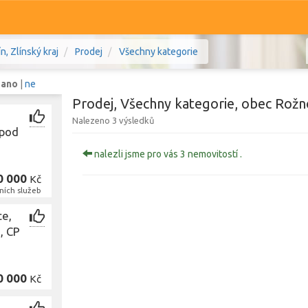
, Zlínský kraj
Prodej
Všechny kategorie
:
ano
|
ne
Prodej, Všechny kategorie, obec Rožn
Nalezeno 3 výsledků
 pod
Komerční
Ostatní
nalezli jsme pro vás 3 nemovitostí .
0 000
Kč
m
,
okres Vsetín, Zlínský kraj
Prodej i pronájem
ních služeb
ce,
Zobr
, CP
0 000
Kč