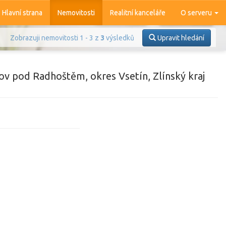
Hlavní strana
Nemovitosti
Realitní kanceláře
O serveru
Zobrazuji nemovitosti 1 - 3 z
3
výsledků
Upravit hledání
ov pod Radhoštěm, okres Vsetín, Zlínský kraj
Prodej
Pronájem
azit
4 377
nemovitostí