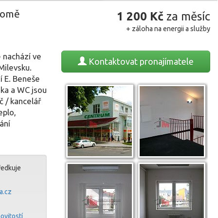
domě
1 200
Kč
za měsíc
+ záloha na energii a služby
e nachází ve
Kontaktovat
pronajímatele
ilevsku.
 E. Beneše
ňka a WC jsou
 / kancelář
eplo,
ání
ředkuje
a.cz
ovitostí