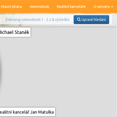
Hlavní strana
Nemovitosti
Realitní kanceláře
O serveru
Zobrazuji nemovitosti 1 - 2 z
2
výsledků
Upravit hledání
ichael Staněk
Prodej
Pronájem
alitní kancelář Jan Matulka