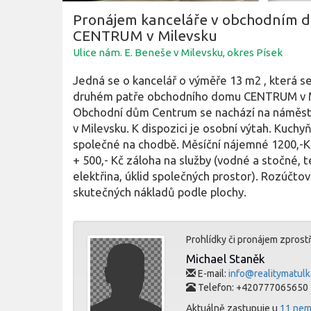
Pronájem kanceláře v obchodním 
CENTRUM v Milevsku
Ulice nám. E. Beneše v Milevsku, okres Písek
Jedná se o kancelář o výměře 13 m2 , která s
druhém patře obchodního domu CENTRUM v M
Obchodní dům Centrum se nachází na náměstí
v Milevsku. K dispozici je osobní výtah. Kuchy
společné na chodbě. Měsíční nájemné 1200,-Kč
+ 500,- Kč záloha na služby (vodné a stočné, t
elektřina, úklid společných prostor). Rozúčtov
skutečných nákladů podle plochy.
Prohlídky či pronájem zprost
Michael Staněk
E-mail:
info@realitymatulk
Telefon: +420777065650
Aktuálně zastupuje u
11 nem