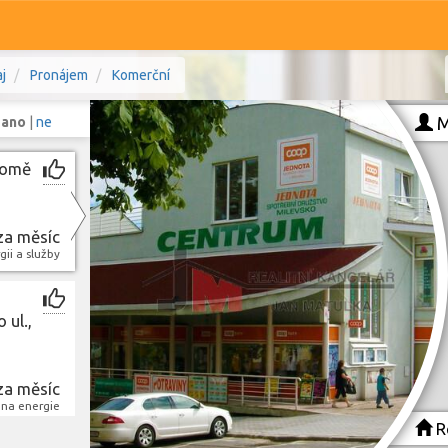
j
Pronájem
Komerční
M
:
ano
|
ne
domě
Komerční
Ostatní
za měsíc
ii a služby
očeský kraj
Prodej i pronájem
Typ
 ul.,
Typ
Zobrazit
1 241
nemovitostí
za měsíc
 na energie
Re