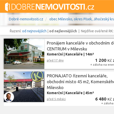
Dobré-nemovitosti.cz
obec Milevsko, okres Písek, Jihočeský kra
Řazení:
od nejnovějších
|
od nejlevnějších
| Nejdříve ověřené RK
Pronájem kanceláře v obchodním 
CENTRUM v Milevsku
Komerční
|
Kanceláře
|
14m²
Vše
Byty
Domy
Pozemky
1 200
Kč
před 17 dny
+ záloha na energ
Lokalita
obec Milevsko
,
okres Písek, Jih
Lokalita
PRONAJATO řízemní kanceláře,
obchodní místo 45 m2, Komenského
Cena
Milevsko
Komerční
|
Kanceláře
|
45m²
6 480
Kč
před 5 měsíci
+ záloha