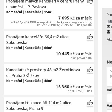
Pronájem malých kanceláří v centru Prahy
u náměstí I.P. Pavlova.
Komerční
|
Kanceláře
|
15m²
Pro
7 695
za měsíc
Kč
Ji
+ 3.430,- Kč + DPH kompletní poplatky za energie a služby,
kauce 17.390 Kč, 7.695 Kč + DPH pro RK
E
T
Pronájem kanceláře 66,4 m2 ulice
Akt
Sokolovská
Komerční
|
Kanceláře
|
66m²
10 445
za měsíc
Kč
plus provize RK
Ne
Kancelářské prostory 48 m2 Žerotínova
ul. Praha 3-Žižkov
Komerční
|
Kanceláře
|
48m²
15 360
za měsíc
Kč
Va
+popl. 6750, +DPH
Pronájem tří kanceláří 114 m2 ulice
Vaš
Sokolovská, Praha 9