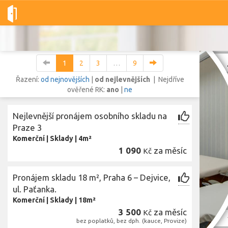
Dobré-nemovitosti.cz
obec Praha, okres Hlavní město Praha, Hl
1
2
3
…
9
Řazení:
od nejnovějších
|
od nejlevnějších
| Nejdříve
ověřené RK:
ano
|
ne
Vše
Byty
Domy
Pozemky
Nejlevnější pronájem osobního skladu na
Praze 3
Komerční
|
Sklady
|
4m²
Lokalita
Lokalita
1 090
za měsíc
Kč
obec Praha
,
okres Hlavní město Praha, Hlavní město Praha
Cena
Pronájem skladu 18 m², Praha 6 – Dejvice,
ul. Paťanka.
Komerční
|
Sklady
|
18m²
3 500
za měsíc
Kč
Zobr
bez poplatků, bez dph. (kauce, Provize)