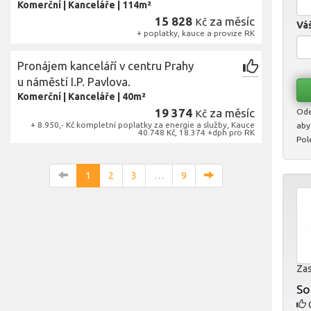
Komerční
|
Kanceláře
|
114m²
15 828
za měsíc
Kč
Váš
+ poplatky, kauce a provize RK
Pronájem kanceláří v centru Prahy
u náměstí I.P. Pavlova.
Komerční
|
Kanceláře
|
40m²
19 374
za měsíc
Ode
Kč
+ 8.950,- Kč kompletní poplatky za energie a služby, Kauce
aby
40.748 Kč, 18.374 +dph pro RK
Pol
1
2
3
…
9
Zas
So
O