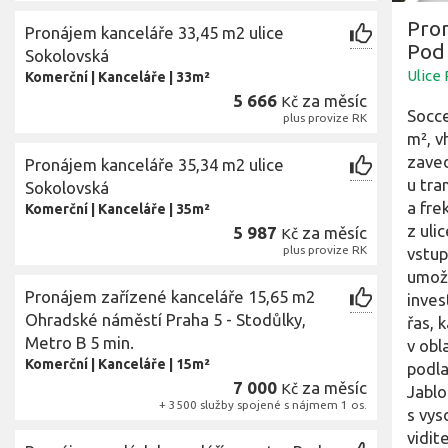
Pron
Pronájem kanceláře 33,45 m2 ulice
Pod 
Sokolovská
Ulice
Komerční
|
Kanceláře
|
33m²
5 666
za měsíc
Kč
Socce
plus provize RK
m², v
zaved
Pronájem kanceláře 35,34 m2 ulice
u tra
Sokolovská
a fre
Komerční
|
Kanceláře
|
35m²
z uli
5 987
za měsíc
Kč
plus provize RK
vstup
umožň
Pronájem zařízené kanceláře 15,65 m2
inves
Ohradské náměstí Praha 5 - Stodůlky,
řas, 
Metro B 5 min.
v obl
Komerční
|
Kanceláře
|
15m²
podla
7 000
za měsíc
Kč
Jablo
+ 3500 služby spojené s nájmem 1 os.
s vys
vidit