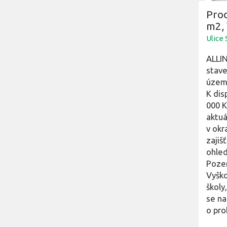
Pro
m2,
Ulice
ALLIN
stave
územn
K dis
000 K
aktuá
v okr
zajiš
ohled
Pozem
Vyško
školy
se na
o pro