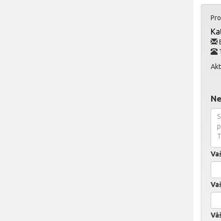
Pro
Ka
E
Akt
Ne
Va
Vaš
Váš