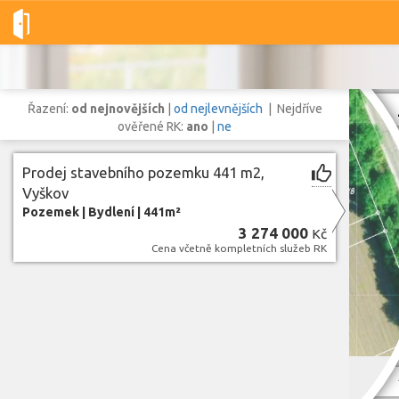
Dobré-nemovitosti.cz
obec Vyškov, okres Vyškov, Jihomoravský
Řazení:
od nejnovějších
|
od nejlevnějších
| Nejdříve
ověřené RK:
ano
|
ne
Prodej stavebního pozemku 441 m2,
Vše
Byty
Domy
Pozemky
Vyškov
Pozemek
|
Bydlení
|
441m²
3 274 000
Kč
Lokalita
Cena včetně kompletních služeb RK
Lokalita
obec Vyškov
,
okres Vyškov, Jihomoravský kraj
Cena
Zo